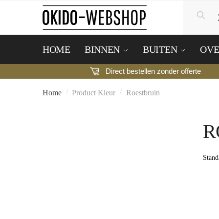
Zoeke
Skip
Skip
Zo
naar:
to
to
navigation
content
HOME
BINNEN
BUITEN
OVE
Direct bestellen zonder offerte
/
/
Home
Product Kleur
Roestbruin
R