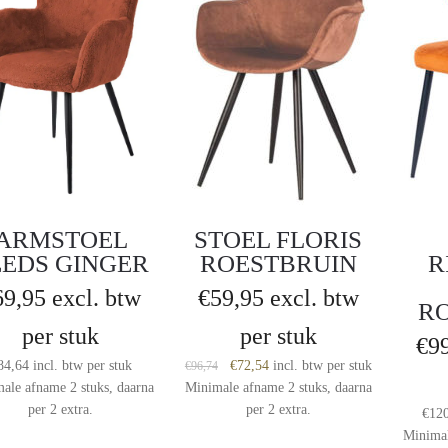
ARMSTOEL
STOEL FLORIS
EEDS GINGER
ROESTBRUIN
R
69,95
excl. btw
€
59,95
excl. btw
R
per stuk
per stuk
€
9
Original
Current
84,64
incl. btw
per stuk
€
72,54
incl. btw
per stuk
€
96,74
price
price
ale afname 2 stuks, daarna
Minimale afname 2 stuks, daarna
was:
is:
per 2 extra.
per 2 extra.
€
12
€96,74.
€72,54.
Minimal