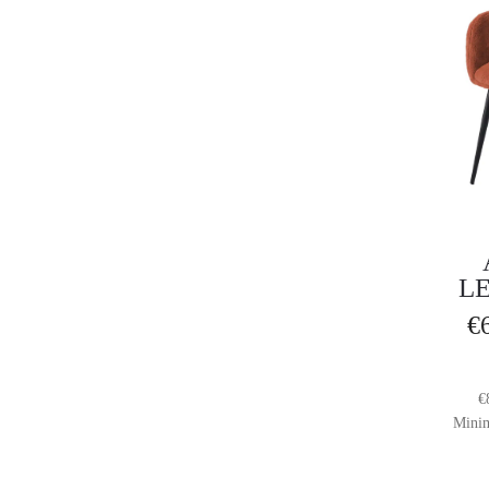
L
€
€
Minim