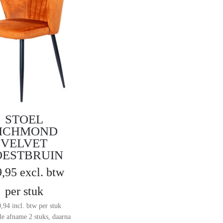
STOEL
ICHMOND
VELVET
OESTBRUIN
9,95
excl. btw
per stuk
0,94
incl. btw
per stuk
e afname 2 stuks, daarna