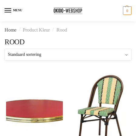
Skip
Skip
to
to
MENU
0
navigation
content
/
/
Home
Product Kleur
Rood
ROOD