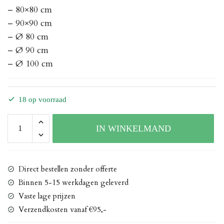
– 80×80 cm
– 90×90 cm
– Ø 80 cm
– Ø 90 cm
– Ø 100 cm
18 op voorraad
Tafelonderstel
IN WINKELMAND
Gietalu
4-
teens
groot
Direct bestellen zonder offerte
aantal
Binnen 5-15 werkdagen geleverd
Vaste lage prijzen
Verzendkosten vanaf €95,-