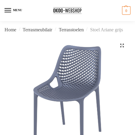
Skip
Skip
to
to
MENU
0
navigation
content
/
/
/
Home
Terrasmeubilair
Terrasstoelen
Stoel Ariane grijs
🔍