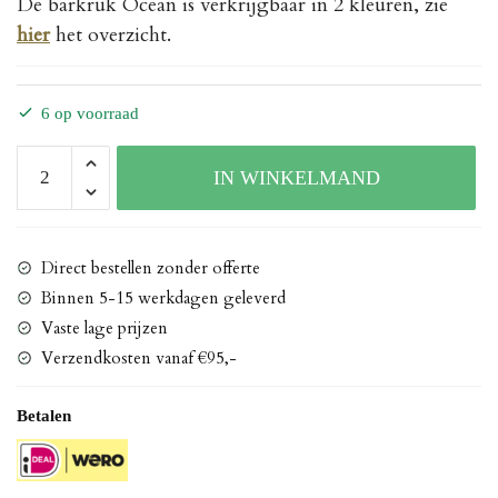
De barkruk Ocean is verkrijgbaar in 2 kleuren, zie
hier
het overzicht.
6 op voorraad
Barkruk
IN WINKELMAND
Ocean
kunstleer
koffie
aantal
Direct bestellen zonder offerte
Binnen 5-15 werkdagen geleverd
Vaste lage prijzen
Verzendkosten vanaf €95,-
Betalen