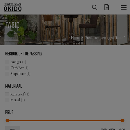
FABIO
Home
Producten getagged “fabio”
GEBRUIK OF TOEPASSING
Budget
(1)
Café/Bar
(1)
Stapelbaar
(1)
MATERIAAL
Kunststof
(1)
Metaal
(1)
PRIJS
Min
Max
FILTER