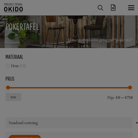
POKERTAFEL
Home
Producten getagged “pokertafel”
MATERIAAL
Hout
(11)
PRIJS
Min
Max
Prijs:
€0
—
€730
FILTER
prij
prij