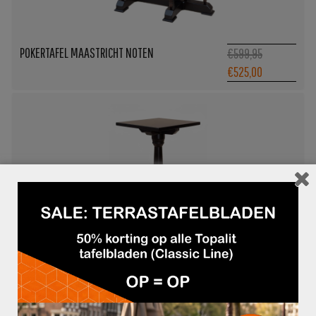
POKERTAFEL MAASTRICHT NOTEN
Oorspronkel
€599,95
prijs
Huidige
€525,00
was:
prijs
€599,95.
is:
€525,00.
POKERTAFEL AMSTERDAM VIERKANT
€349,95