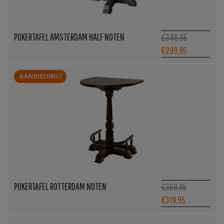
POKERTAFEL AMSTERDAM HALF NOTEN
Oorspronkel
€349,95
Huidige
prijs
€299,95
prijs
was:
is:
€349,95.
AANBIEDING!
AANBIEDING!
€299,95.
POKERTAFEL ROTTERDAM NOTEN
Oorspronkel
€369,95
Huidige
prijs
€319,95
prijs
was: