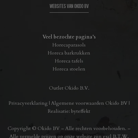
WEBSITES VAN OKIDO BV
Veel bezochte pagina’s
Horecaparasols
Horeca barkrukken
Horeca tafels
Horeca stoelen
Outlet Okido B.V.
Privacyverklaring
|
Algemene voorwaarden Okido BV
|
Realisatie:
byteffekt
Copyright © Okido BV – Alle rechten voorbehouden. –
Alle vermelde prijzen op onze website zijn excl B.T.W.