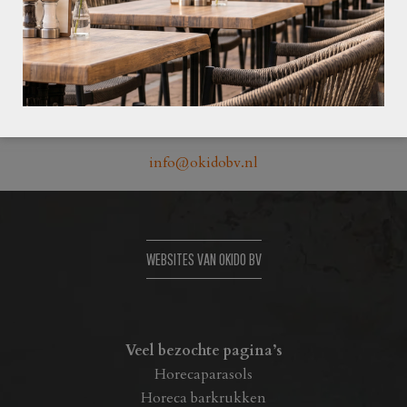
0513 418882
Uranus 8 8448 CR Heerenveen
info@okidobv.nl
WEBSITES VAN OKIDO BV
Veel bezochte pagina’s
Horecaparasols
Horeca barkrukken