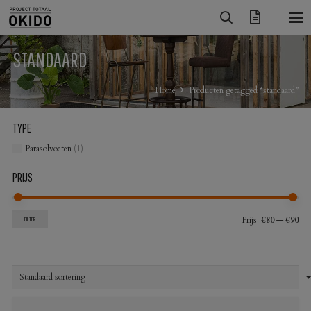
STANDAARD
Home
Producten getagged “standaard”
TYPE
Parasolvoeten
(1)
PRIJS
Min
Max
Prijs:
€80
—
€90
FILTER
prij
prij