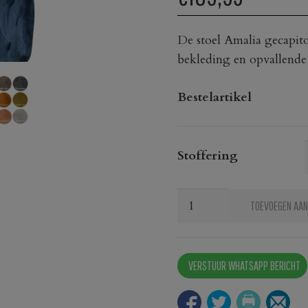
De stoel Amalia gecapito
bekleding en opvallende
Bestelartikel
Stoffering
Stoel
TOEVOEGEN AAN
Amalia
gecapitonneerd
aantal
VERSTUUR WHATSAPP BERICHT