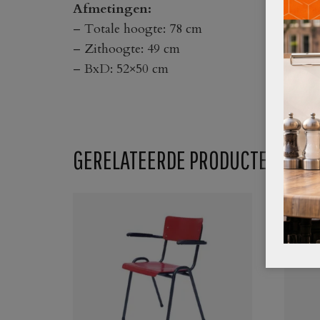
Afmetingen:
– Totale hoogte: 78 cm
– Zithoogte: 49 cm
– BxD: 52×50 cm
GERELATEERDE PRODUCTEN