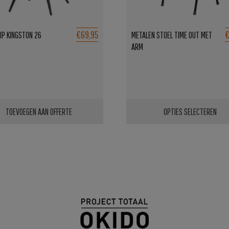
€69,95
€
JIP KINGSTON 26
METALEN STOEL TIME OUT MET
ARM
TOEVOEGEN AAN OFFERTE
OPTIES SELECTEREN
Dit
product
heeft
meerdere
variaties.
Deze
optie