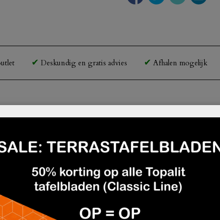
utlet
Deskundig en gratis advies
Afhalen mogelijk
door de rugleuning te laten capitonneren!
n 9981
)
en