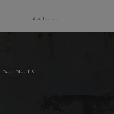
kan
gekozen
worden
info@okidobv.nl
op
de
productpagina
Outlet Okido B.V.