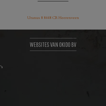
kan
gekozen
worden
Uranus 8 8448 CR Heerenveen
op
de
productpagina
WEBSITES VAN OKIDO BV
’s