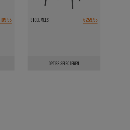
109,95
€259,95
STOEL MEES
OPTIES SELECTEREN
Dit
product
heeft
meerdere
variaties.
Deze
optie