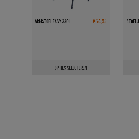
€64,95
ARMSTOEL EASY 3301
STOEL 
OPTIES SELECTEREN
Dit
product
heeft
meerdere
variaties.
Deze
optie