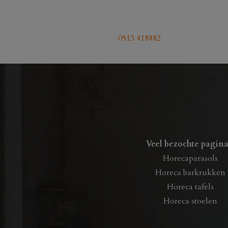
kan
gekozen
worden
0513 418882
op
de
productpagina
Veel bezochte pagina
Horecaparasols
Horeca barkrukken
Horeca tafels
Horeca stoelen