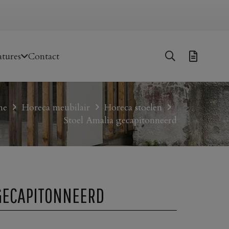
tures
Contact
me
Horeca meubilair
Horeca stoelen
Stoel Amalia gecapitonneerd
GECAPITONNEERD