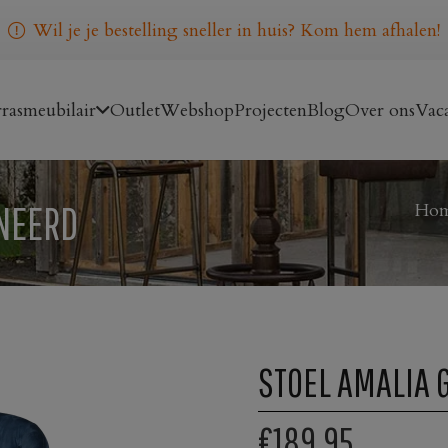
Wil je je bestelling sneller in huis? Kom hem afhalen!
rasmeubilair
Outlet
Webshop
Projecten
Blog
Over ons
Vaca
NEERD
Ho
STOEL AMALIA 
€189,95