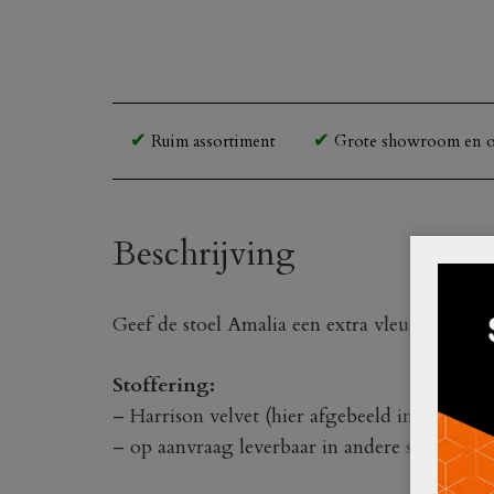
Ruim assortiment
Grote showroom en o
Beschrijving
Geef de stoel Amalia een extra vleugje luxe 
Stoffering:
– Harrison velvet (hier afgebeeld in
Harriso
– op aanvraag leverbaar in andere stoffering