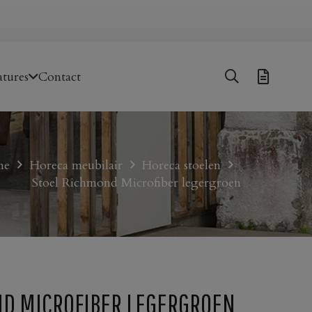
tures
Contact
me
Horeca meubilair
Horeca stoelen
Stoel Richmond Microfiber legergroen
ND MICROFIBER LEGERGROEN