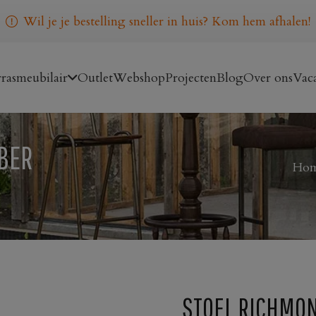
Wil je je bestelling sneller in huis? Kom hem afhalen!
rasmeubilair
Outlet
Webshop
Projecten
Blog
Over ons
Vaca
BER
Ho
STOEL RICHMO