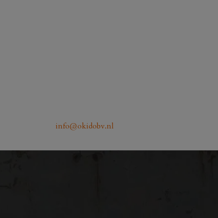
info@okidobv.nl