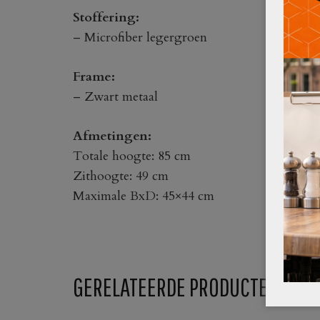
Stoffering:
– Microfiber legergroen
Frame:
– Zwart metaal
Afmetingen:
Totale hoogte: 85 cm
Zithoogte: 49 cm
Maximale BxD: 45×44 cm
GERELATEERDE PRODUCTEN