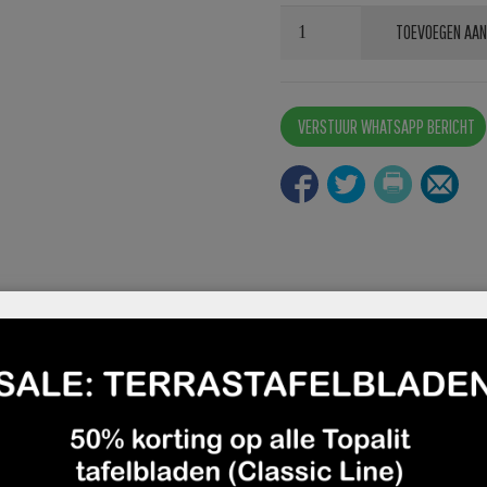
Stoel
TOEVOEGEN AAN
Richmond
Microfiber
legergroen
VERSTUUR WHATSAPP BERICHT
aantal
utlet
Deskundig en gratis advies
Afhalen mogelijk