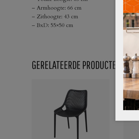
– Armhoogte: 66 cm
– Zithoogte: 43 cm
– BxD: 55×50 cm
GERELATEERDE PRODUCTEN