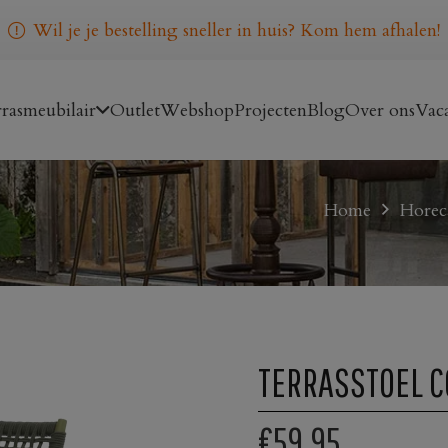
Wil je je bestelling sneller in huis? Kom hem afhalen!
rasmeubilair
Outlet
Webshop
Projecten
Blog
Over ons
Vaca
N
Home
Horeca
TERRASSTOEL C
€59,95