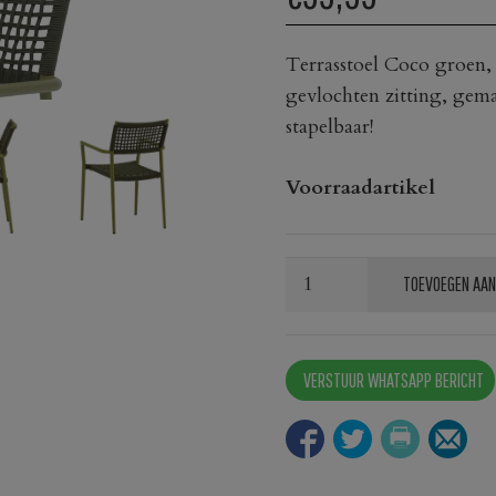
Terrasstoel Coco groen, i
gevlochten zitting, gema
stapelbaar!
Voorraadartikel
Terrasstoel
TOEVOEGEN AAN
Coco
groen
aantal
VERSTUUR WHATSAPP BERICHT