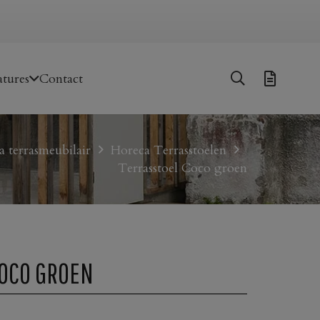
tures
Contact
 terrasmeubilair
Horeca Terrasstoelen
Terrasstoel Coco groen
OCO GROEN