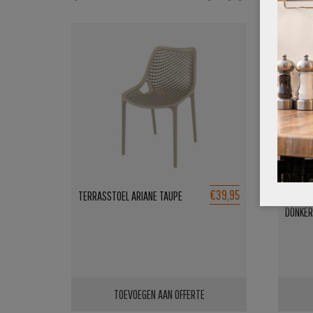
€39,95
TERRASSTOEL ARIANE TAUPE
TERRAS
DONKER
TOEVOEGEN AAN OFFERTE