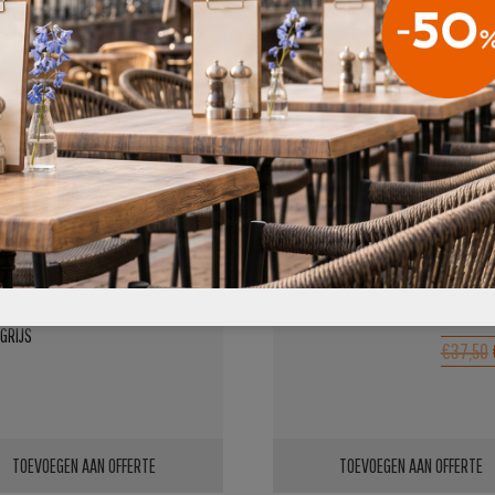
AANBIEDING!
€39,95
STOEL ARIANE
TERRASSTOEL BOX LICHTBLAUW
GRIJS
€37,50
TOEVOEGEN AAN OFFERTE
TOEVOEGEN AAN OFFERTE