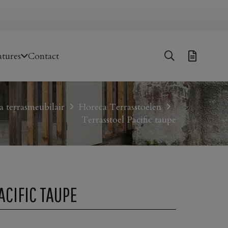
tures
Contact
 terrasmeubilair
Horeca Terrasstoelen
Terrasstoel Pacific taupe
ACIFIC TAUPE