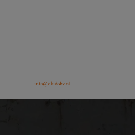
info@okidobv.nl