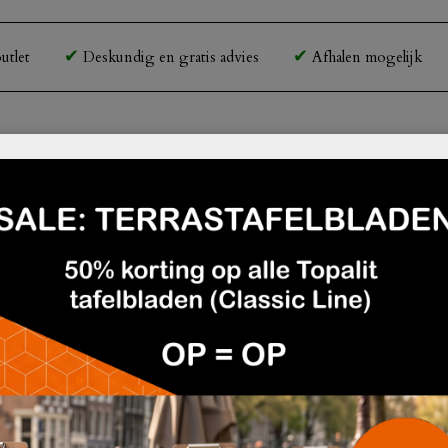
utlet
Deskundig en gratis advies
Afhalen mogelijk