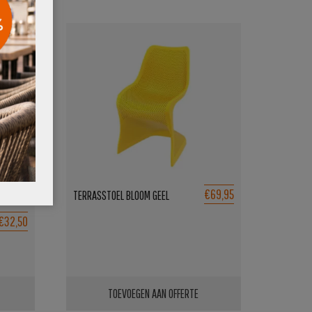
€69,95
TERRASSTOEL BLOOM GEEL
OORSPRONKELIJKE
HUIDIGE
€32,50
PRIJS
PRIJS
WAS:
IS:
€37,50.
€32,50.
TOEVOEGEN AAN OFFERTE