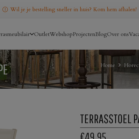
Wil je je bestelling sneller in huis? Kom hem afhalen!
rasmeubilair
Outlet
Webshop
Projecten
Blog
Over ons
Vaca
PE
Home
Horeca
TERRASSTOEL P
€49,95