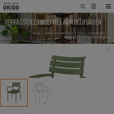
TERRASSTOEL TIVOLI MET ARM OLIJFGROEN
Home
Horeca terrasmeubilair
Horeca Terrasstoelen
Terrasstoel Tivoli met arm olijfgroen