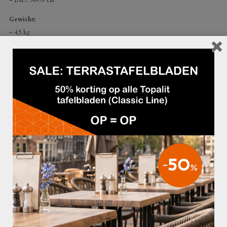
– BxD: 58×59 cm
Gewicht:
– 4,5 kg
GERELATEERDE PRODUCTEN
€39,95
€42,50
TERRASSTOEL ARIANE MET ARM WIT
TERRASSTOEL CADZAND ZWART