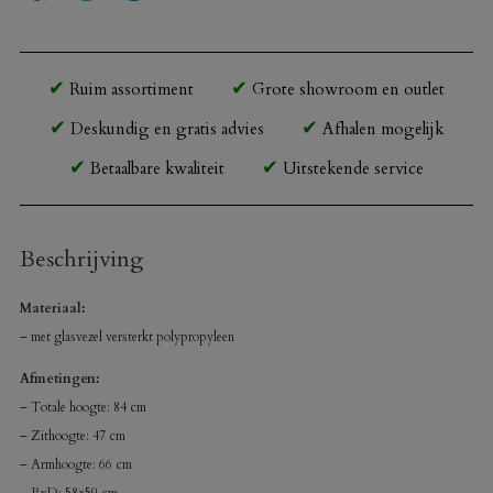
Ruim assortiment
Grote showroom en outlet
Deskundig en gratis advies
Afhalen mogelijk
Betaalbare kwaliteit
Uitstekende service
Beschrijving
Materiaal:
– met glasvezel versterkt polypropyleen
Afmetingen:
– Totale hoogte: 84 cm
– Zithoogte: 47 cm
– Armhoogte: 66 cm