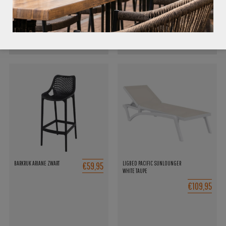
TOEVOEGEN AAN OFFERTE
TOEVOEGEN AAN OFFERTE
€59,95
BARKRUK ARIANE ZWART
LIGBED PACIFIC SUNLOUNGER
WHITE TAUPE
€109,95