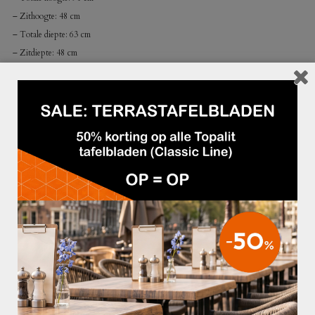
– Zithoogte: 48 cm
– Totale diepte: 63 cm
– Zitdiepte: 48 cm
GERELATEERDE PRODUCTEN
€59,95
€42,50
BARKRUK ARIANE WIT
BARKRUK MAYRA ZWART