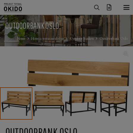
OUTDOORBANK OSLO
Home
Horeca terrasmeubilair
Outdoor banken
Outdoorbank Oslo
OUTDOORBANK OSLO