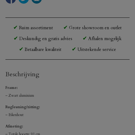
Ruim assortiment
Grote showroom en outlet
Deskundig en gratis advies
Afhalen mogelijk
Betaalbare kwaliteit
Uitstekende service
Beschrijving
Frame:
– Zwart aluminium
Rugleuning/zitting:
– Eikenhout
Afmeting:
– Totale hoogte: 91 cm