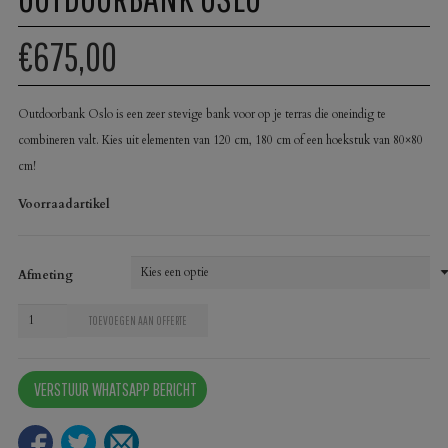
€675,00
Outdoorbank Oslo is een zeer stevige bank voor op je terras die oneindig te
combineren valt. Kies uit elementen van 120 cm, 180 cm of een hoekstuk van 80×80
cm!
Voorraadartikel
Afmeting
Outdoorbank
TOEVOEGEN AAN OFFERTE
Oslo
aantal
VERSTUUR WHATSAPP BERICHT