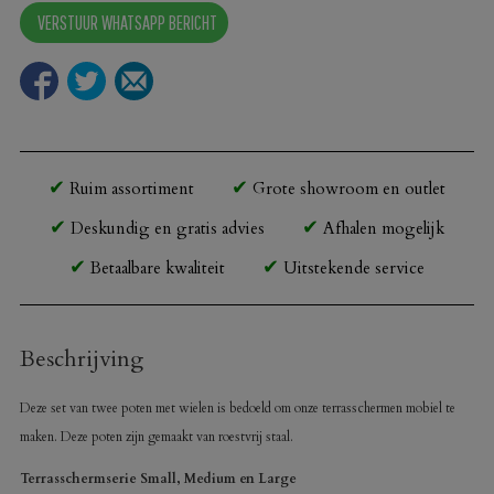
VERSTUUR WHATSAPP BERICHT
voor
1
terrasscherm
aantal
Ruim assortiment
Grote showroom en outlet
Deskundig en gratis advies
Afhalen mogelijk
Betaalbare kwaliteit
Uitstekende service
Beschrijving
Deze set van twee poten met wielen is bedoeld om onze terrasschermen mobiel te
maken. Deze poten zijn gemaakt van roestvrij staal.
Terrasschermserie Small, Medium en Large