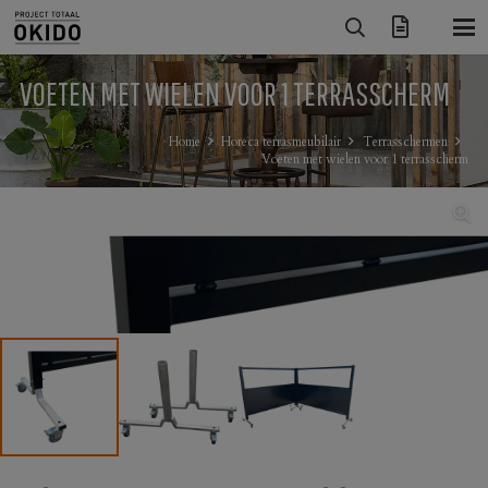
VOETEN MET WIELEN VOOR 1 TERRASSCHERM
Home
Horeca terrasmeubilair
Terrasschermen
Voeten met wielen voor 1 terrasscherm