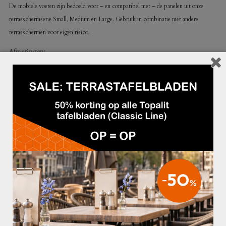
De mobiele voeten zijn bedoeld voor – en compatibel met – de panelen uit onze
terrasschermserie Small, Medium en Large. Gebruik in combinatie met andere
terrasschermen voor eigen risico.
Afmetingen:
– afstand tussen de twee wielen: 70 cm
GERELATEERDE PRODUCTEN
€79,95
€319,95
CAFÉLAMP OKIDO PUBGROEN
WANDBANK 30 POTEN