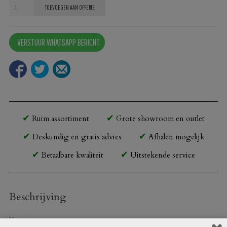
Onderstel
TOEVOEGEN AAN OFFERTE
Paris
dubbel
VERSTUUR WHATSAPP BERICHT
aantal
Ruim assortiment
Grote showroom en outlet
Deskundig en gratis advies
Afhalen mogelijk
Betaalbare kwaliteit
Uitstekende service
Beschrijving
Hoogte: