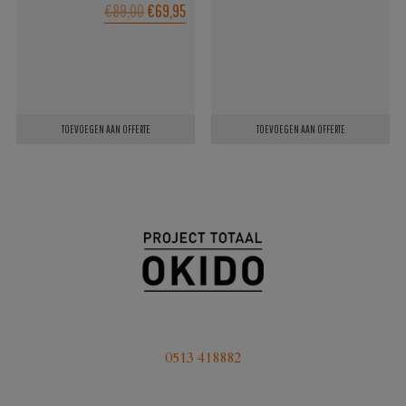
OORSPRONKELIJKE
HUIDIGE
€89,00
€69,95
PRIJS
PRIJS
WAS:
IS:
€89,00.
€69,95.
TOEVOEGEN AAN OFFERTE
TOEVOEGEN AAN OFFERTE
0513 418882