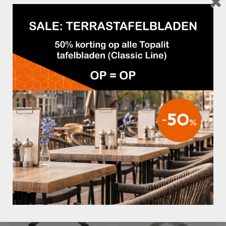
– 72 cm
Geschikt voor tafelbladen in de grootte:
– 110×70 cm
– 120×80 cm
– 140×80 cm
– 160×80 cm
Kijk bij onze
terrastafelbladen
om jouw terrastafel compleet te maken!
GERELATEERDE PRODUCTEN