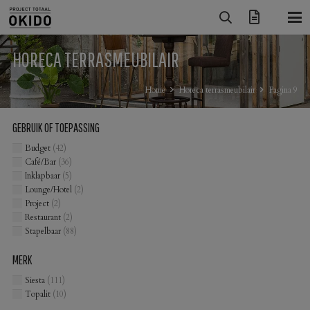
HORECA TERRASMEUBILAIR
Home
Horeca terrasmeubilair
Pagina 9
GEBRUIK OF TOEPASSING
Budget
(42)
Café/Bar
(36)
Inklapbaar
(5)
Lounge/Hotel
(2)
Project
(2)
Restaurant
(2)
Stapelbaar
(88)
MERK
Siesta
(111)
Topalit
(10)