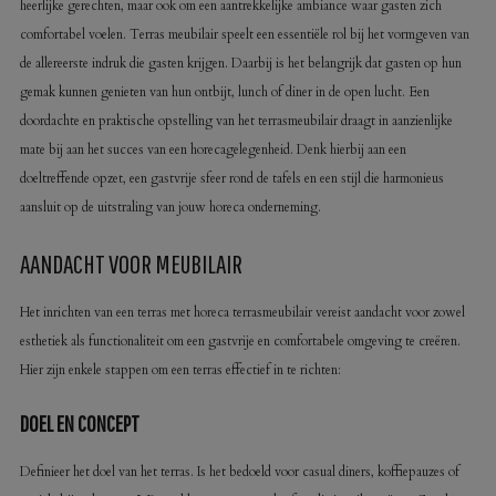
heerlijke gerechten, maar ook om een aantrekkelijke ambiance waar gasten zich
comfortabel voelen. Terras meubilair speelt een essentiële rol bij het vormgeven van
de allereerste indruk die gasten krijgen. Daarbij is het belangrijk dat gasten op hun
gemak kunnen genieten van hun ontbijt, lunch of diner in de open lucht. Een
doordachte en praktische opstelling van het terrasmeubilair draagt in aanzienlijke
mate bij aan het succes van een horecagelegenheid. Denk hierbij aan een
doeltreffende opzet, een gastvrije sfeer rond de tafels en een stijl die harmonieus
aansluit op de uitstraling van jouw horeca onderneming.
AANDACHT VOOR MEUBILAIR
Het inrichten van een terras met horeca terrasmeubilair vereist aandacht voor zowel
esthetiek als functionaliteit om een gastvrije en comfortabele omgeving te creëren.
Hier zijn enkele stappen om een terras effectief in te richten:
DOEL EN CONCEPT
Definieer het doel van het terras. Is het bedoeld voor casual diners, koffiepauzes of