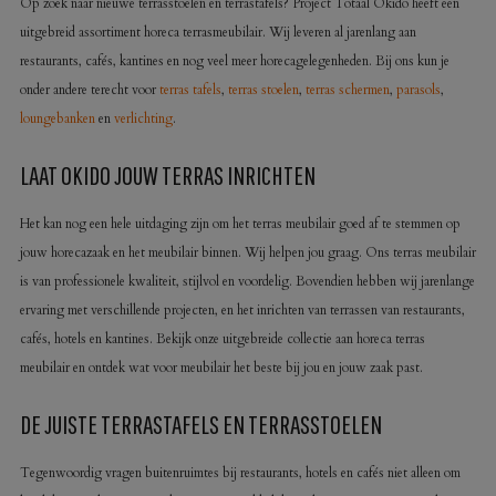
Op zoek naar nieuwe terrasstoelen en terrastafels? Project Totaal Okido heeft een
uitgebreid assortiment horeca terrasmeubilair. Wij leveren al jarenlang aan
restaurants, cafés, kantines en nog veel meer horecagelegenheden. Bij ons kun je
onder andere terecht voor
terras tafels
,
terras stoelen
,
terras schermen
,
parasols
,
loungebanken
en
verlichting
.
LAAT OKIDO JOUW TERRAS INRICHTEN
Het kan nog een hele uitdaging zijn om het terras meubilair goed af te stemmen op
jouw horecazaak en het meubilair binnen. Wij helpen jou graag. Ons terras meubilair
is van professionele kwaliteit, stijlvol en voordelig. Bovendien hebben wij jarenlange
ervaring met verschillende projecten, en het inrichten van terrassen van restaurants,
cafés, hotels en kantines. Bekijk onze uitgebreide collectie aan horeca terras
meubilair en ontdek wat voor meubilair het beste bij jou en jouw zaak past.
DE JUISTE TERRASTAFELS EN TERRASSTOELEN
Tegenwoordig vragen buitenruimtes bij restaurants, hotels en cafés niet alleen om