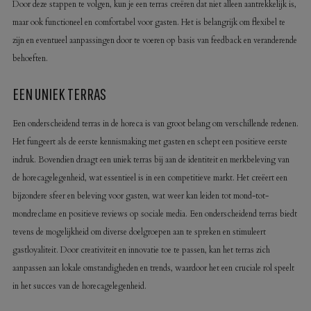
Door deze stappen te volgen, kun je een terras creëren dat niet alleen aantrekkelijk is,
maar ook functioneel en comfortabel voor gasten. Het is belangrijk om flexibel te
zijn en eventueel aanpassingen door te voeren op basis van feedback en veranderende
behoeften.
EEN UNIEK TERRAS
Een onderscheidend terras in de horeca is van groot belang om verschillende redenen.
Het fungeert als de eerste kennismaking met gasten en schept een positieve eerste
indruk. Bovendien draagt een uniek terras bij aan de identiteit en merkbeleving van
de horecagelegenheid, wat essentieel is in een competitieve markt. Het creëert een
bijzondere sfeer en beleving voor gasten, wat weer kan leiden tot mond-tot-
mondreclame en positieve reviews op sociale media. Een onderscheidend terras biedt
tevens de mogelijkheid om diverse doelgroepen aan te spreken en stimuleert
gastloyaliteit. Door creativiteit en innovatie toe te passen, kan het terras zich
aanpassen aan lokale omstandigheden en trends, waardoor het een cruciale rol speelt
in het succes van de horecagelegenheid.