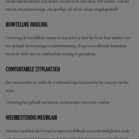
sociale bijeenkomsten? Bepaal het concept en de sfeer die je wilt creëren. Gaat het
om een ontspannen lounge, een gezellig café of een chique eetgelegenheid?
RUIMTELIJKE INDELING
Overweeg de beschikbare ruimte en bepaal hoe je deze het beste kunt indelen voor
een optimale doorstroming en ruimtebenutting. Zorg voor voldoende loopruimte
tussen de tafels om een comfortabele ervaring te garanderen.
COMFORTABELE ZITPLAATSEN
Kies terrasstoelen en -tafels die comfortabel zijn en passen bij het concept van het
terras.
Overweeg het gebruik van kussens en kussentjes voor extra comfort.
WEERBESTENDIG MEUBILAIR
Selecteer meubilair dat bestand is tegen verschillende weersomstandigheden, zoals
zon, regen en wind. Duurzame materialen zoals aluminium,
kunststof
, teakhout of