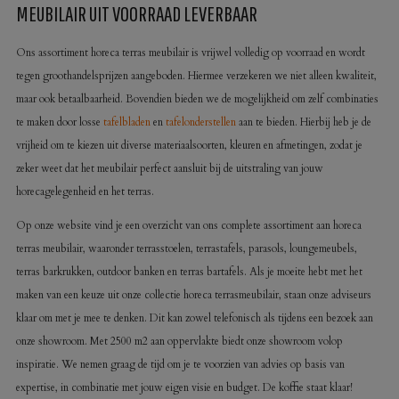
MEUBILAIR UIT VOORRAAD LEVERBAAR
Ons assortiment horeca terras meubilair is vrijwel volledig op voorraad en wordt
tegen groothandelsprijzen aangeboden. Hiermee verzekeren we niet alleen kwaliteit,
maar ook betaalbaarheid. Bovendien bieden we de mogelijkheid om zelf combinaties
te maken door losse
tafelbladen
en
tafelonderstellen
aan te bieden. Hierbij heb je de
vrijheid om te kiezen uit diverse materiaalsoorten, kleuren en afmetingen, zodat je
zeker weet dat het meubilair perfect aansluit bij de uitstraling van jouw
horecagelegenheid en het terras.
Op onze website vind je een overzicht van ons complete assortiment aan horeca
terras meubilair, waaronder terrasstoelen, terrastafels, parasols, loungemeubels,
terras barkrukken, outdoor banken en terras bartafels. Als je moeite hebt met het
maken van een keuze uit onze collectie horeca terrasmeubilair, staan onze adviseurs
klaar om met je mee te denken. Dit kan zowel telefonisch als tijdens een bezoek aan
onze showroom. Met 2500 m2 aan oppervlakte biedt onze showroom volop
inspiratie. We nemen graag de tijd om je te voorzien van advies op basis van
expertise, in combinatie met jouw eigen visie en budget. De koffie staat klaar!