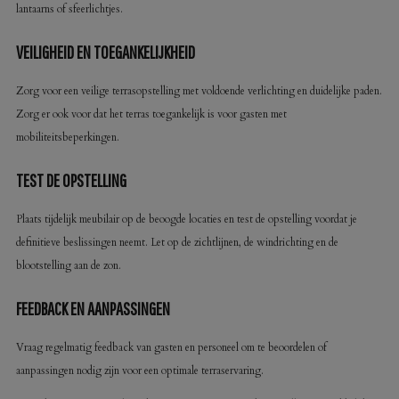
lantaarns of sfeerlichtjes.
VEILIGHEID EN TOEGANKELIJKHEID
Zorg voor een veilige terrasopstelling met voldoende verlichting en duidelijke paden.
Zorg er ook voor dat het terras toegankelijk is voor gasten met
mobiliteitsbeperkingen.
TEST DE OPSTELLING
Plaats tijdelijk meubilair op de beoogde locaties en test de opstelling voordat je
definitieve beslissingen neemt. Let op de zichtlijnen, de windrichting en de
blootstelling aan de zon.
FEEDBACK EN AANPASSINGEN
Vraag regelmatig feedback van gasten en personeel om te beoordelen of
aanpassingen nodig zijn voor een optimale terraservaring.