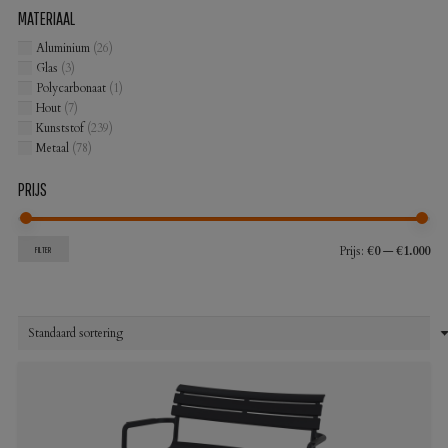
MATERIAAL
Aluminium
(26)
Glas
(3)
Polycarbonaat
(1)
Hout
(7)
Kunststof
(239)
Metaal
(78)
PRIJS
Min
Max
Prijs:
€0
—
€1.000
FILTER
prij
prij