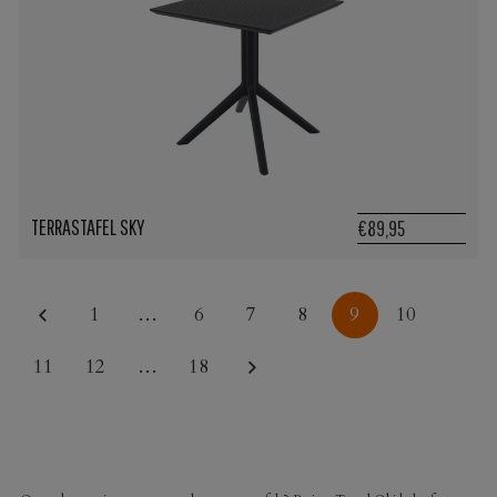
TERRASTAFEL SKY
€89,95
1
…
6
7
8
9
10
11
12
…
18
HORECA TERRASMEUBILAIR VOOR ELK BUDGET