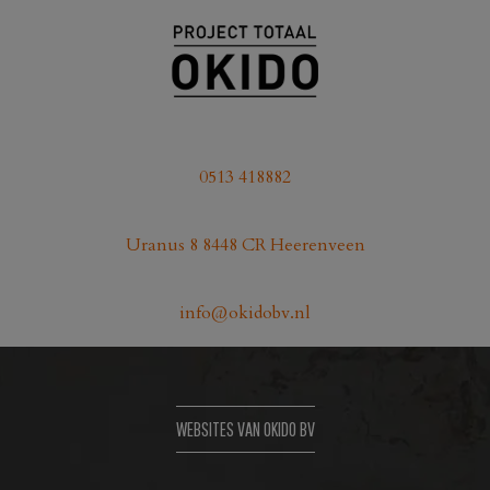
0513 418882
Uranus 8 8448 CR Heerenveen
info@okidobv.nl
WEBSITES VAN OKIDO BV