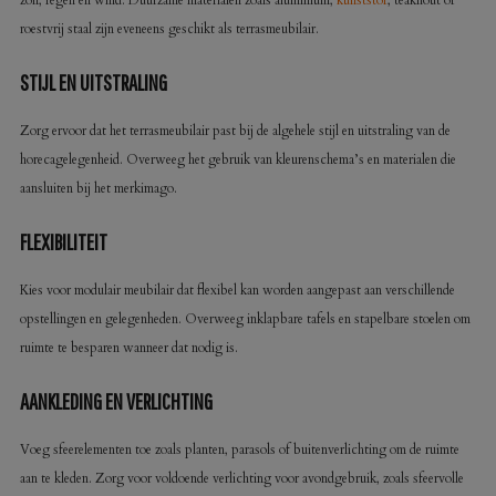
roestvrij staal zijn eveneens geschikt als terrasmeubilair.
STIJL EN UITSTRALING
Zorg ervoor dat het terrasmeubilair past bij de algehele stijl en uitstraling van de
horecagelegenheid. Overweeg het gebruik van kleurenschema’s en materialen die
aansluiten bij het merkimago.
FLEXIBILITEIT
Kies voor modulair meubilair dat flexibel kan worden aangepast aan verschillende
opstellingen en gelegenheden. Overweeg inklapbare tafels en stapelbare stoelen om
ruimte te besparen wanneer dat nodig is.
AANKLEDING EN VERLICHTING
Voeg sfeerelementen toe zoals planten, parasols of buitenverlichting om de ruimte
aan te kleden. Zorg voor voldoende verlichting voor avondgebruik, zoals sfeervolle