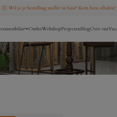
Wil je je bestelling sneller in huis? Kom hem afhalen!
rasmeubilair
Outlet
Webshop
Projecten
Blog
Over ons
Vaca