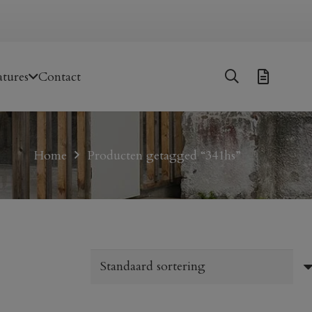
tures
Contact
Home
Producten getagged “341hs”