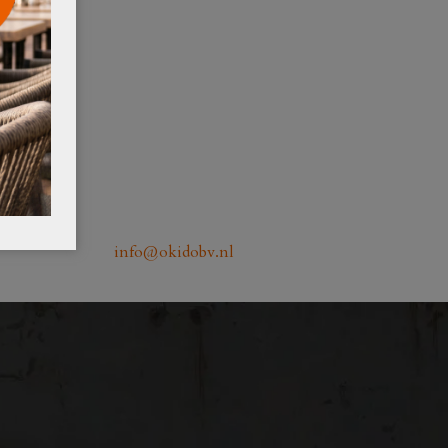
info@okidobv.nl