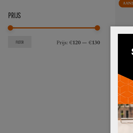
AANB
AANB
PRIJS
Min.
Max.
Prijs:
€120
—
€130
FILTER
prijs
prijs
TAFELO
DUBBEL