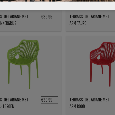
STOEL ARIANE MET
TERRASSTOEL ARIANE MET
€39,95
NKERGRIJS
ARM TAUPE
STOEL ARIANE MET
TERRASSTOEL ARIANE MET
€39,95
CHTGROEN
ARM ROOD