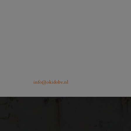
info@okidobv.nl