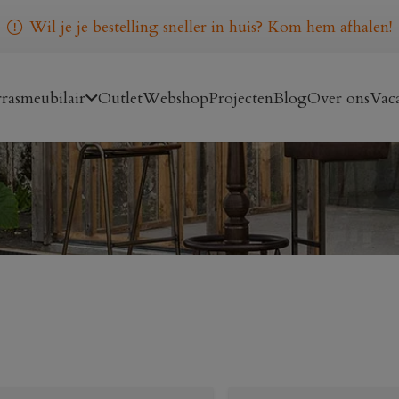
Wil je je bestelling sneller in huis? Kom hem afhalen!
rasmeubilair
Outlet
Webshop
Projecten
Blog
Over ons
Vaca