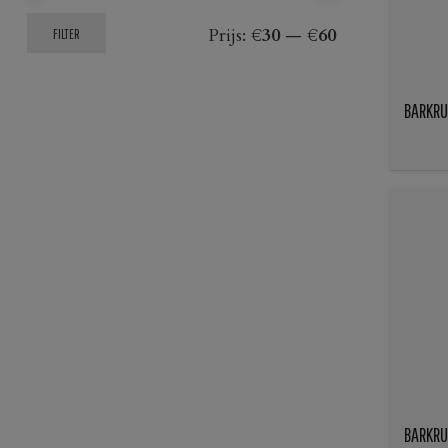
Min.
Max.
Prijs:
€30
—
€60
FILTER
prijs
prijs
BARKRU
BARKRU