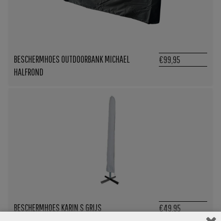
BESCHERMHOES OUTDOORBANK MICHAEL
€99,95
HALFROND
BESCHERMHOES KARIN S GRIJS
€49,95