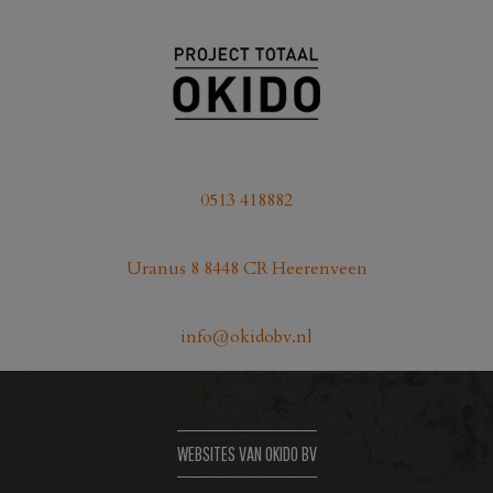
0513 418882
Uranus 8 8448 CR Heerenveen
info@okidobv.nl
WEBSITES VAN OKIDO BV