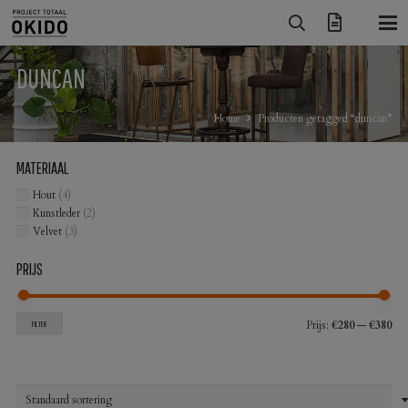
DUNCAN
Home
Producten getagged “duncan”
MATERIAAL
Hout
(4)
Kunstleder
(2)
Velvet
(3)
PRIJS
Min
Max
Prijs:
€280
—
€380
FILTER
prij
prij