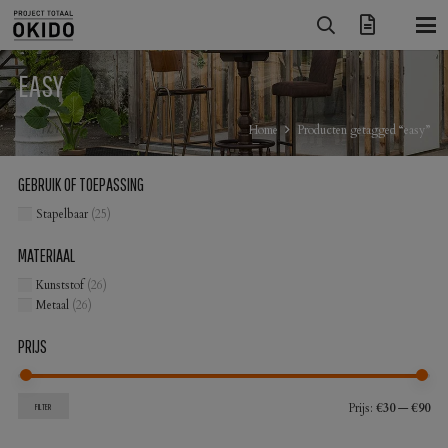
EASY
Home
Producten getagged “easy”
GEBRUIK OF TOEPASSING
Stapelbaar
(25)
MATERIAAL
Kunststof
(26)
Metaal
(26)
PRIJS
Min
Max
Prijs:
€30
—
€90
FILTER
prij
prij