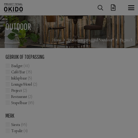
OUTDOOR
Home
Producten getagged “outdoor”
Pagina 5
GEBRUIK OF TOEPASSING
Budget
(41)
Café/Bar
(35)
Inklapbaar
(5)
Lounge/Hotel
(2)
Project
(2)
Restaurant
(2)
Stapelbaar
(85)
MERK
Siesta
(95)
Topalit
(4)