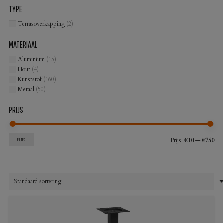
TYPE
Terrasoverkapping
(2)
MATERIAAL
Aluminium
(15)
Hout
(4)
Kunststof
(160)
Metaal
(50)
PRIJS
Min
Max
Prijs:
€10
—
€750
FILTER
prij
prij