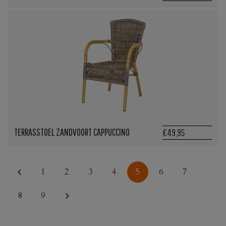
TERRASSTOEL ZANDVOORT CAPPUCCINO
€49,95
1
2
3
4
5
6
7
8
9