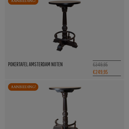
AANBIEDING!
AANBIEDING!
POKERTAFEL AMSTERDAM NOTEN
Oorspronkel
€349,95
prijs
Huidige
€249,95
was:
prijs
€349,95.
is:
AANBIEDING!
AANBIEDING!
€249,95.