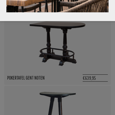
POKERTAFEL AMSTERDAM NOTEN MESSING
€419,95
POKERTAFEL GENT NOTEN
€639,95