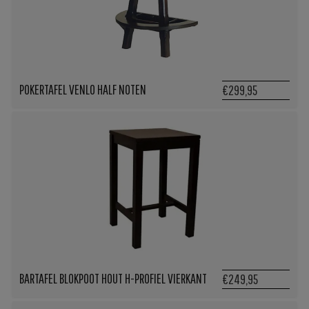
POKERTAFEL VENLO HALF NOTEN
€299,95
BARTAFEL BLOKPOOT HOUT H-PROFIEL VIERKANT
€249,95