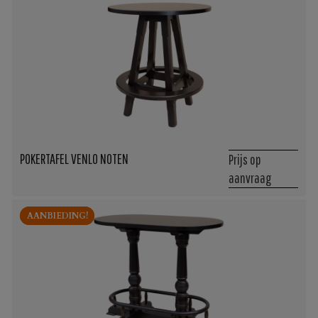
is:
€369,95.
€319,95.
POKERTAFEL VENLO NOTEN
Prijs op
aanvraag
AANBIEDING!
AANBIEDING!