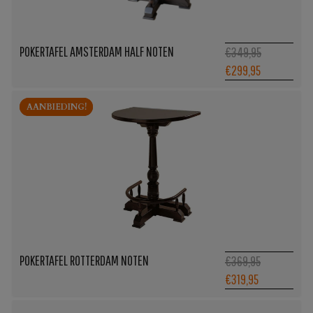
POKERTAFEL AMSTERDAM HALF NOTEN
Oorspronkel
€349,95
Huidige
prijs
€299,95
prijs
was:
is:
€349,95.
AANBIEDING!
AANBIEDING!
€299,95.
POKERTAFEL ROTTERDAM NOTEN
Oorspronkel
€369,95
Huidige
prijs
€319,95
prijs
was: