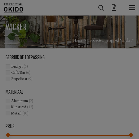
WICKER
Home
Producten getagged “wicker”
GEBRUIK OF TOEPASSING
Budget
(6)
Café/Bar
(6)
Stapelbaar
(9)
MATERIAAL
Aluminium
(2)
Kunststof
(13)
Metaal
(10)
PRIJS