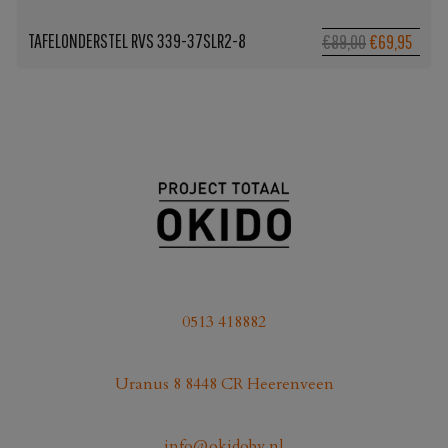
TAFELONDERSTEL RVS 339-37SLR2-8
Oorspronkeli
Huidi
€89,00
€69,95
prijs
prijs
was:
is:
€89,00.
€69,9
0513 418882
Uranus 8 8448 CR Heerenveen
info@okidobv.nl