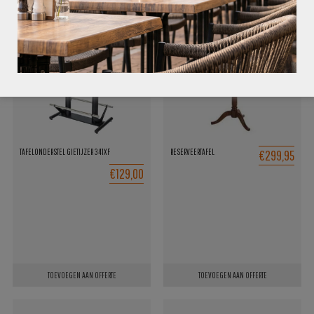
€299,95
TAFELONDERSTEL GIETIJZER 341XF
RESERVEERTAFEL
€129,00
TOEVOEGEN AAN OFFERTE
TOEVOEGEN AAN OFFERTE