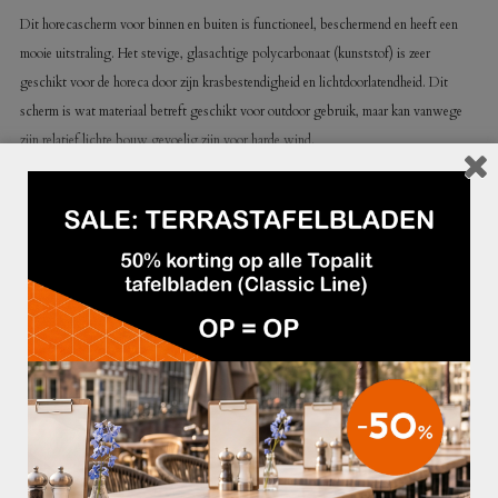
Dit horecascherm voor binnen en buiten is functioneel, beschermend en heeft een
mooie uitstraling. Het stevige, glasachtige polycarbonaat (kunststof) is zeer
geschikt voor de horeca door zijn krasbestendigheid en lichtdoorlatendheid. Dit
scherm is wat materiaal betreft geschikt voor outdoor gebruik, maar kan vanwege
zijn relatief lichte bouw gevoelig zijn voor harde wind.
Materiaal:
– aluminium (zwart)
– polycarbonaat
Afmeting:
– hoogte glas: 147 cm
– totale hoogte: 157 cm
– breedte scherm: 130 cm
– totale breedte: 138 cm
GERELATEERDE PRODUCTEN