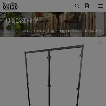
HORECASCHERM
Home
Horeca meubilair
Horeca accessoires
Horecascherm