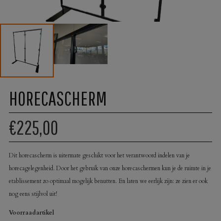
HORECASCHERM
€225,00
Dit horecascherm is uitermate geschikt voor het verantwoord indelen van je
horecagelegenheid. Door het gebruik van onze horecaschermen kun je de ruimte in je
etablissement zo optimaal mogelijk benutten. En laten we eerlijk zijn: ze zien er ook
nog eens stijlvol uit!
Voorraadartikel