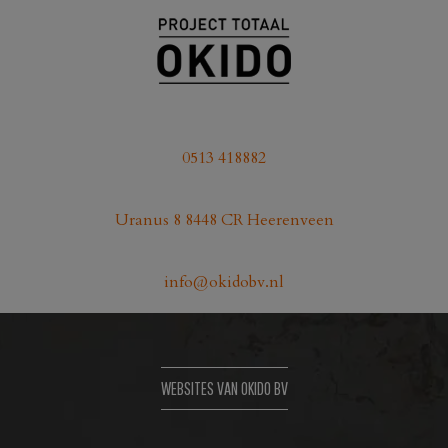
0513 418882
Uranus 8 8448 CR Heerenveen
info@okidobv.nl
WEBSITES VAN OKIDO BV