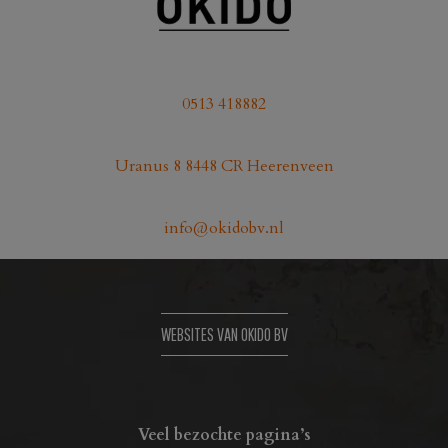
0513 418882
Uranus 8 8448 CR Heerenveen
info@okidobv.nl
WEBSITES VAN OKIDO BV
Veel bezochte pagina’s