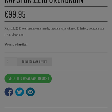
€99,95
Kapstok 2210 okerbruin: een staande, metalen kapstok met 16 haken, voorzien van
RAL-kleur 8001.
Voorraadartikel
Kapstok
TOEVOEGEN AAN OFFERTE
2210
okerbruin
VERSTUUR WHATSAPP BERICHT
aantal