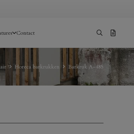
tures
Contact
air
Horeca barkrukken
Barkruk A-485
5