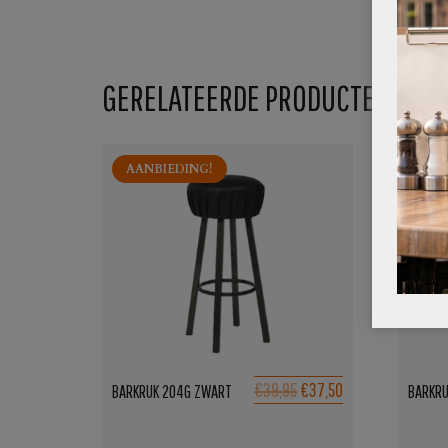
GERELATEERDE PRODUCTEN
AANBIEDING!
OORSPRONKELIJKE
HUIDIGE
€39,95
€37,50
BARKRUK 204G ZWART
BARKRU
PRIJS
PRIJS
WAS:
IS: