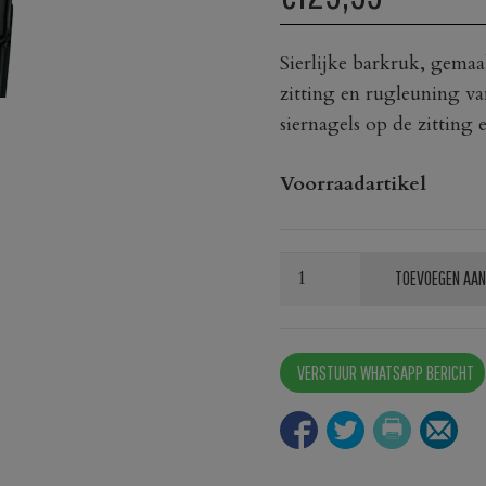
Sierlijke barkruk, gema
zitting en rugleuning va
siernagels op de zitting
Voorraadartikel
Barkruk
TOEVOEGEN AAN
A-
485
aantal
VERSTUUR WHATSAPP BERICHT