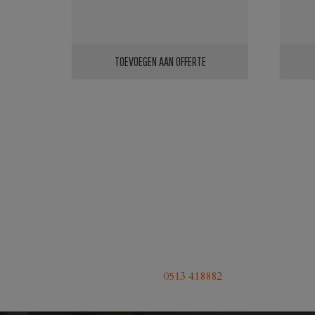
€39,95.
€37,50.
TOEVOEGEN AAN OFFERTE
0513 418882