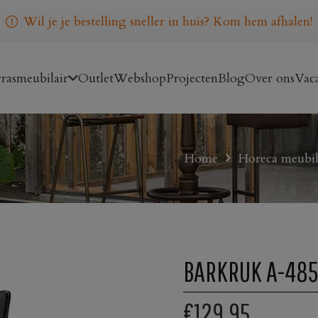
Wil je je bestelling sneller in huis? Kom hem afhalen!
rasmeubilair
Outlet
Webshop
Projecten
Blog
Over ons
Vaca
Home
Horeca meubil
BARKRUK A-48
€129,95