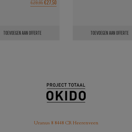
OORSPRONKELIJKE
HUIDIGE
€29,95
€27,50
PRIJS
PRIJS
WAS:
IS:
€29,95.
€27,50.
TOEVOEGEN AAN OFFERTE
TOEVOEGEN AAN OFFERTE
Uranus 8 8448 CR Heerenveen