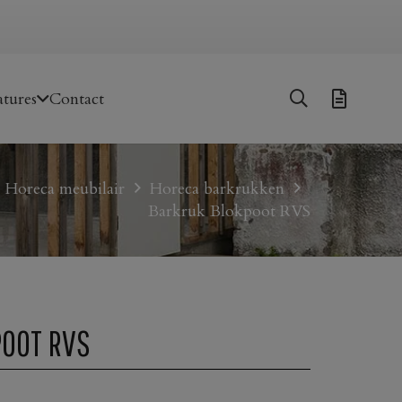
tures
Contact
Horeca meubilair
Horeca barkrukken
Barkruk Blokpoot RVS
OOT RVS