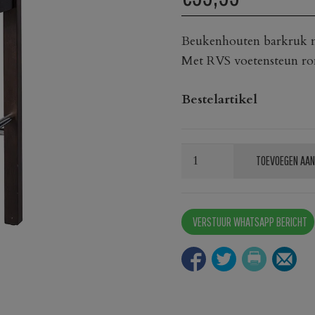
Beukenhouten barkruk me
Met RVS voetensteun r
Bestelartikel
Barkruk
TOEVOEGEN AAN
Blokpoot
RVS
aantal
VERSTUUR WHATSAPP BERICHT