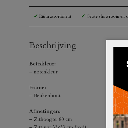
Ruim assortiment
Grote showroom en o
Beschrijving
Beitskleur:
– notenkleur
Frame:
– Beukenhout
Afmetingen:
– Zithoogte: 80 cm
– Zitting: 33×33 cm (bxd)