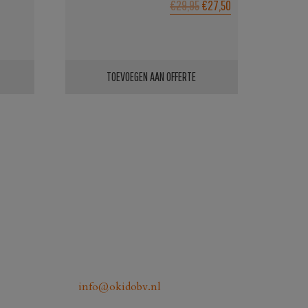
OORSPRONKELIJKE
HUIDIGE
€29,95
€27,50
PRIJS
PRIJS
WAS:
IS:
€29,95.
€27,50.
TOEVOEGEN AAN OFFERTE
info@okidobv.nl