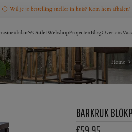
Wil je je bestelling sneller in huis? Kom hem afhalen!
rasmeubilair
Outlet
Webshop
Projecten
Blog
Over ons
Vaca
Home
BARKRUK BLOKP
€59,95