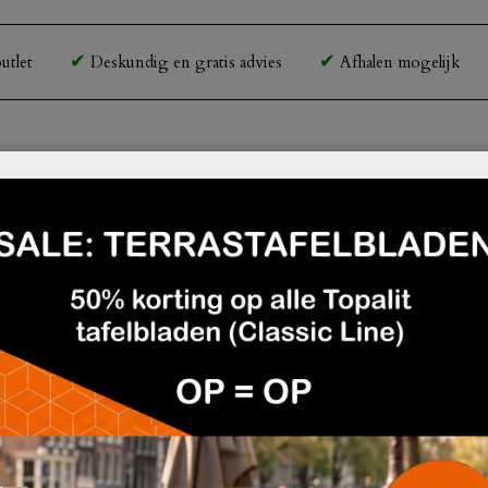
utlet
Deskundig en gratis advies
Afhalen mogelijk