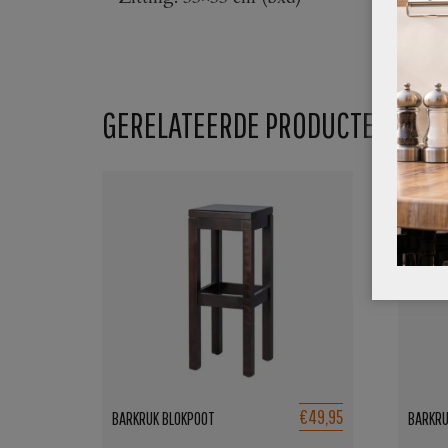
GERELATEERDE PRODUCTEN
AAN
€49,95
BARKRUK BLOKPOOT
BARKRU