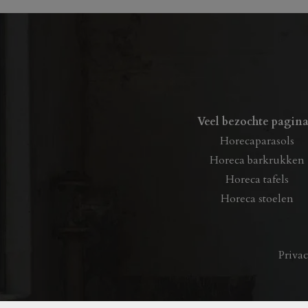
de
productpagina
Veel bezochte pagina
Horecaparasols
Horeca barkrukken
Horeca tafels
Horeca stoelen
Priva