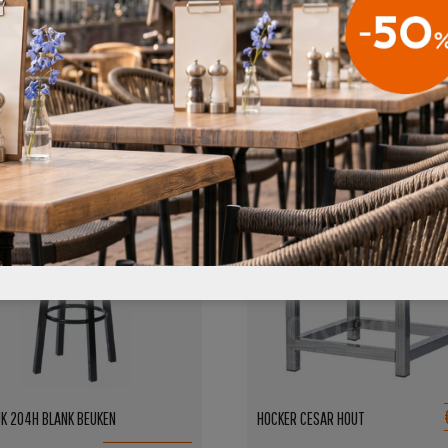
BIEDING!
K 204H BLANK BEUKEN
HOCKER CESAR HOUT