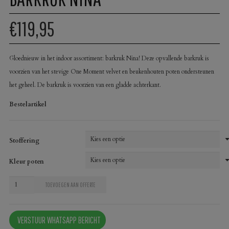
€119,95
Gloednieuw in het indoor assortiment: barkruk Nina! Deze opvallende barkruk is
voorzien van het stevige One Moment velvet en beukenhouten poten ondersteunen
het geheel. De barkruk is voorzien van een gladde achterkant.
Bestelartikel
Stoffering
Kleur poten
Barkruk
TOEVOEGEN AAN OFFERTE
Nina
aantal
VERSTUUR WHATSAPP BERICHT