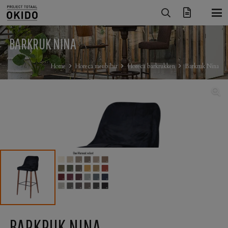
BARKRUK NINA
Home
Horeca meubilair
Horeca barkrukken
Barkruk Nina
BARKRUK NINA