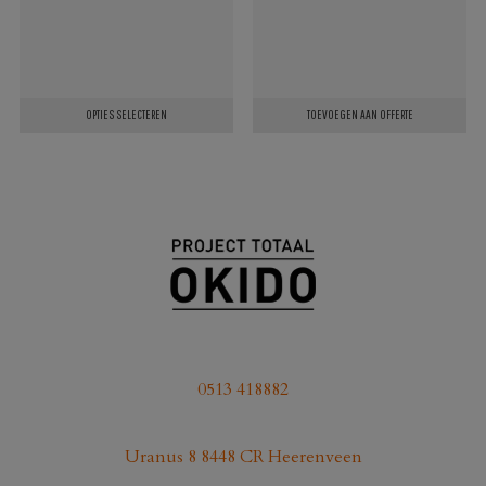
€39,95.
€37,
OPTIES SELECTEREN
TOEVOEGEN AAN OFFERTE
Dit
product
heeft
meerdere
variaties.
Deze
optie
kan
gekozen
0513 418882
worden
op
Uranus 8 8448 CR Heerenveen
de
productpagina