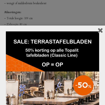
– wengé of middenbruin beukenhout
Afmetingen:
– Totale hoogte: 109 cm
– Zithoogte: 80 cm
– BxD: 52×54 cm
GERELATEERDE PRODUCTEN
AANBIEDING!
€89,95
BARKRUK 204H DONKERBRUIN
BARKRUK KEES ZWART