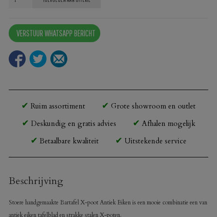
Eiken
Antiek
VERSTUUR WHATSAPP BERICHT
X-
poot
aantal
Ruim assortiment
Grote showroom en outlet
Deskundig en gratis advies
Afhalen mogelijk
Betaalbare kwaliteit
Uitstekende service
Beschrijving
Stoere handgemaakte Bartafel X-poot Antiek Eiken is een mooie combinatie een van
antiek eiken tafelblad en strakke stalen X-poten.