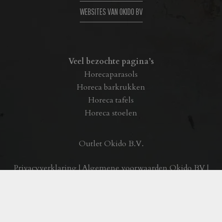
WEBSITES VAN OKIDO BV
Veel bezochte pagina’s
Horecaparasols
Horeca barkrukken
Horeca tafels
Horeca stoelen
Outlet Okido B.V.
Privacyverklaring
|
Algemene voorwaarden Okido BV
|
Realisatie:
byteffekt
Copyright © Okido BV – Alle rechten voorbehouden. –
Alle vermelde prijzen op onze website zijn excl B.T.W.