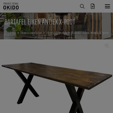
BARTAFEL EIKEN ANTIEK X-POOT
Home
Horeca meubilair
Horeca bartafels
Bartafel Eiken Antiek X-poot