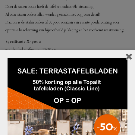
Door de stalen poten heeft de tafel een industriële uitstraling.
Al onze stalen onderstellen worden gemaakt met oog voor detail!
Daarom is de stalen onderstel X poot voorzien van zwarte poedercoating voor
optimale bescherming van bijvoorbeeld je kleding en het voorkomt roestvorming.
Specificatie X-poot:
– Stalen koker afmeting: 10×10 cm
– Breedte X poot: 78 cm
– Hand gemaakt stalen onderstel
– Zwarte poedercoating
Blad:
Antiek eiken tafelblad met doorleefde uitstraling.
Doordat deze tafels handgemaakt zijn, hebben zij elk een unieke, onregelmatige
bladstructuur.
Afmetingen:
– BxD: 260×100 cm
– Hoogte: 110 cm