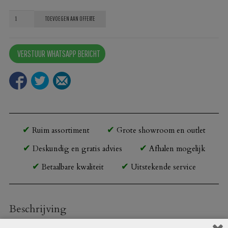
Armstoel
TOEVOEGEN AAN OFFERTE
Kees
noten
VERSTUUR WHATSAPP BERICHT
aantal
Ruim assortiment
Grote showroom en outlet
Deskundig en gratis advies
Afhalen mogelijk
Betaalbare kwaliteit
Uitstekende service
Beschrijving