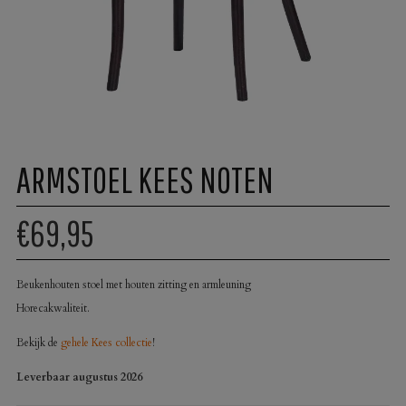
ARMSTOEL KEES NOTEN
€69,95
Beukenhouten stoel met houten zitting en armleuning
Horecakwaliteit.
Bekijk de
gehele Kees collectie
!
Leverbaar augustus 2026