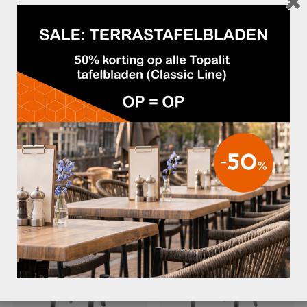
Frame:
– In notenkleur gebeitst beukenhout
Afmetingen:
– Totale hoogte: 78 cm
– Armhoogte: 72 cm
– Zithoogte: 46 cm
– Zitting: 39,5×40 cm (bxd)
– Totale breedte: 51 cm
GERELATEERDE PRODUCTEN