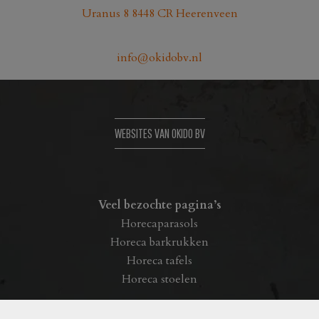
Uranus 8 8448 CR Heerenveen
de
productpagina
info@okidobv.nl
WEBSITES VAN OKIDO BV
Veel bezochte pagina’s
Horecaparasols
Horeca barkrukken
Horeca tafels
Horeca stoelen