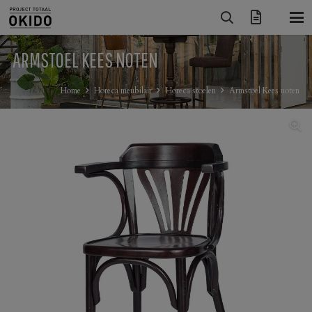
ARMSTOEL KEES NOTEN
Home
Horeca meubilair
Horeca stoelen
Armstoel Kees noten