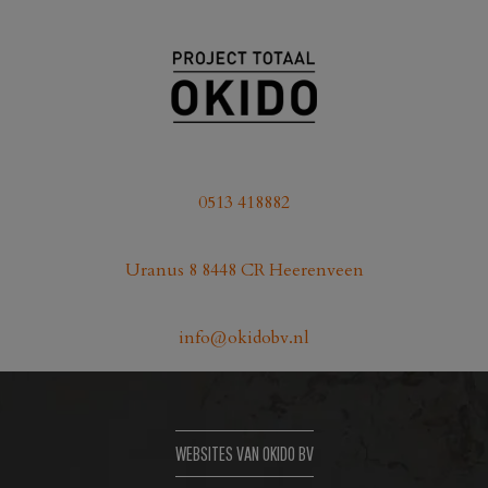
0513 418882
Uranus 8 8448 CR Heerenveen
info@okidobv.nl
WEBSITES VAN OKIDO BV