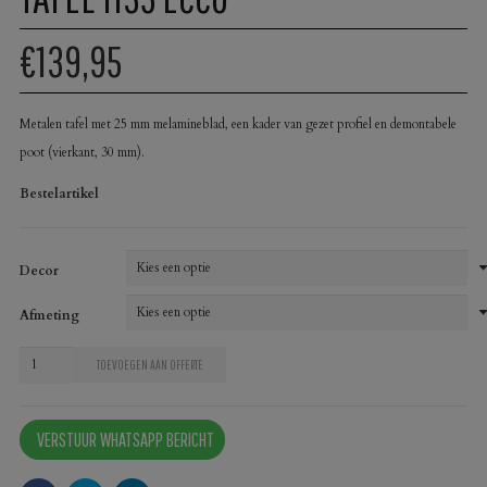
€139,95
Metalen tafel met 25 mm melamineblad, een kader van gezet profiel en demontabele
poot (vierkant, 30 mm).
Bestelartikel
Decor
Afmeting
Tafel
TOEVOEGEN AAN OFFERTE
1135
Ecco
VERSTUUR WHATSAPP BERICHT
aantal