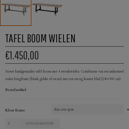
TAFEL BOOM WIELEN
€1.450,00
Stoere handgemaakte tafel Boom met 4 zwenkwielen. Combinatie van een industrieel
stalen brugframe (blank gelakt of zwart) met een stevig houten blad (240×100 cm).
Bestelartikel
Kleur frame
Tafel
TOEVOEGEN AAN OFFERTE