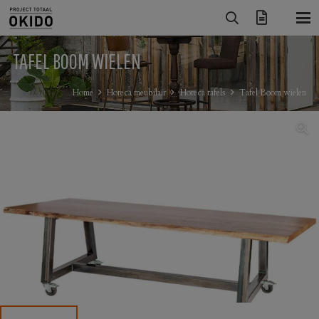
TAFEL BOOM WIELEN
Home
Horeca meubilair
Horeca tafels
Tafel Boom wielen