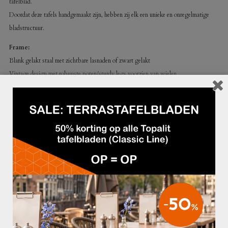
tafelblad.
Doordat deze tafels handgemaakt zijn, hebben zij elk een unieke en onregelmatige
bladstructuur.
Frame:
Blank gelakt staal met zichtbare lasnaden of zwart gelakt
Vintage design met robuuste poten/sturdy legs voorzien van wielen.
Blad:
Doordat deze tafels handgemaakt zijn, hebben zij elk een unieke en onregelmatige
bladstructuur.
Afmeting:
– Lengte: 240 cm
– Breedte: 100 cm
– Hoogte: 75 cm
GERELATEERDE PRODUCTEN