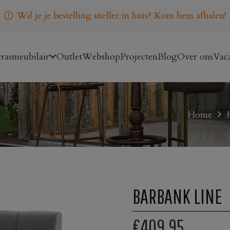
Wil je je bestelling sneller in huis? Kom hem afhalen!
rasmeubilair
Outlet
Webshop
Projecten
Blog
Over ons
Vaca
Home
BARBANK LINE
€409,95