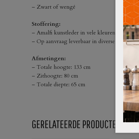
– Zwart of wengé
Stoffering:
– Amalfi kunstleder in vele kleuren
– Op aanvraag leverbaar in diverse andere st
Afmetingen:
– Totale hoogte: 133 cm
– Zithoogte: 80 cm
– Totale diepte: 65 cm
GERELATEERDE PRODUCTEN