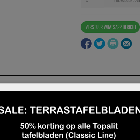
Line
aantal
VERSTUUR WHATSAPP BERICHT
utlet
Deskundig en gratis advies
Afhalen mogelijk