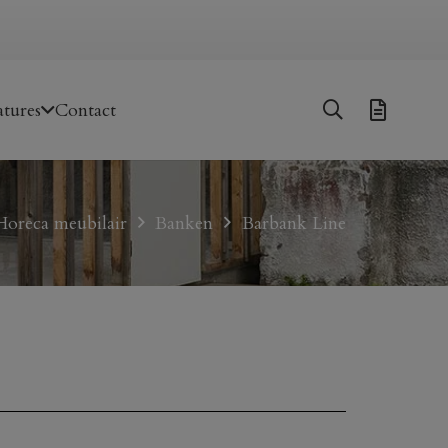
tures
Contact
Horeca meubilair
Banken
Barbank Line