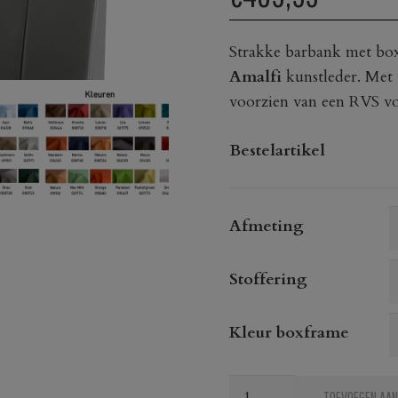
Strakke barbank met boxf
Amalfi
kunstleder. Met 
voorzien van een RVS vo
Bestelartikel
Afmeting
Stoffering
Kleur boxframe
Barbank
TOEVOEGEN AAN