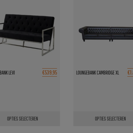
€539,95
€1
BANK LEVI
LOUNGEBANK CAMBRIDGE XL
OPTIES SELECTEREN
OPTIES SELECTEREN
Dit