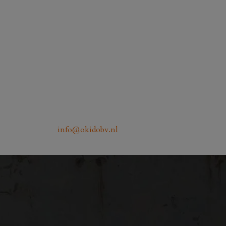
info@okidobv.nl