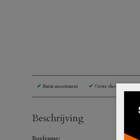
Ruim assortiment
Grote showroom en o
Beschrijving
Boxframe: