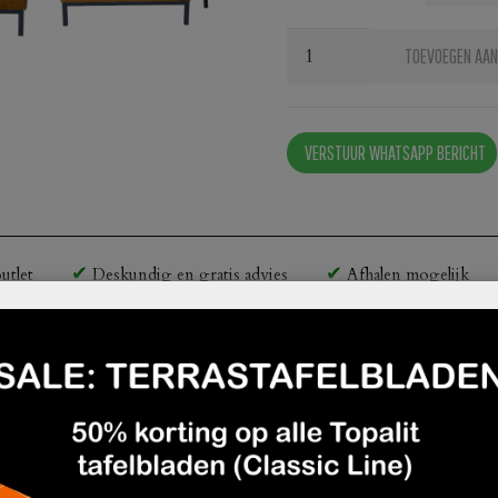
Loungebank
TOEVOEGEN AAN
Torino
velvet
op
VERSTUUR WHATSAPP BERICHT
poten
aantal
utlet
Deskundig en gratis advies
Afhalen mogelijk