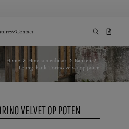
tures
Contact
Home
Horeca meubilair
Banken
Loungebank Torino velvet op poten
RINO VELVET OP POTEN