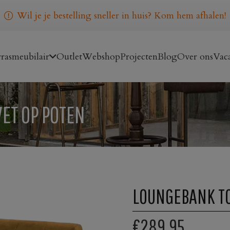
Wil je je bestelling sneller in huis? Kom hem afhalen!
rasmeubilair
Outlet
Webshop
Projecten
Blog
Over ons
Vaca
ET OP POTEN
LOUNGEBANK TO
€289,95