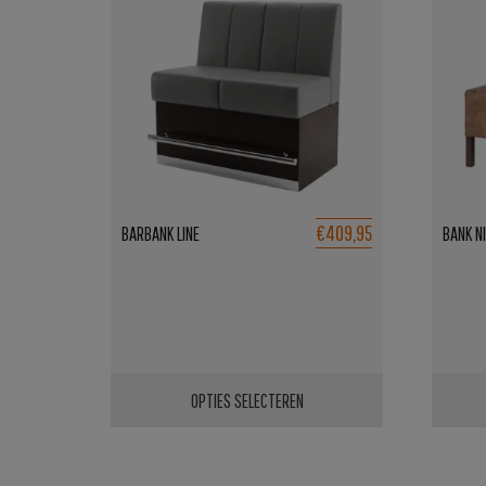
€409,95
BARBANK LINE
BANK N
OPTIES SELECTEREN
Dit
product