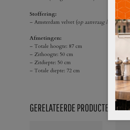
Stoffering:
– Amsterdam velvet (o
p aanvraag leverbaar i
Afmetingen:
– Totale hoogte: 87 cm
– Zithoogte: 50 cm
– Zitdiepte: 50 cm
– Totale diepte: 72 cm
GERELATEERDE PRODUCTEN