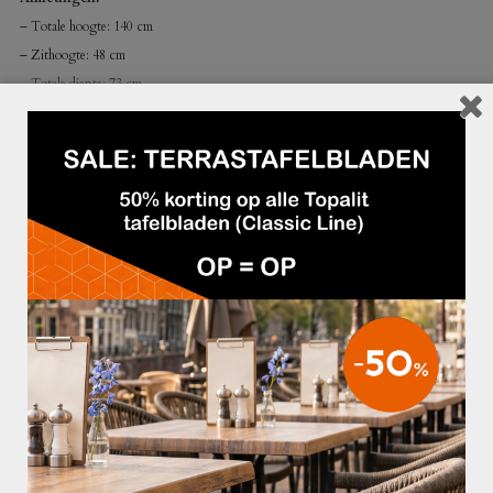
– Totale hoogte: 140 cm
– Zithoogte: 48 cm
– Totale diepte: 73 cm
GERELATEERDE PRODUCTEN
€299,95
€339,95
WANDBANK MARTINA
BANK THEO