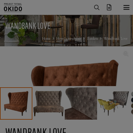
WANDBANK LOVE
Home
Horeca meubilair
Banken
Wandbank Love
WANDBANK LOVE