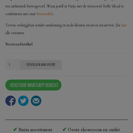
een authentiek bistrogevoel. Waan jezelf in Parijs met de terrasstoel Belle! Ideaal te
combineren met onze
bistrotafels
.
Tevens verkrijgbaar zonder armleuning en in de kleuren zwart en zwart/wit. Zie
hier
alle varianten.
Voorraadartikel
Terrasstoel
TOEVOEGEN AAN OFFERTE
Belle
rood
VERSTUUR WHATSAPP BERICHT
arm
aantal
Ruim assortiment
Grote showroom en outlet