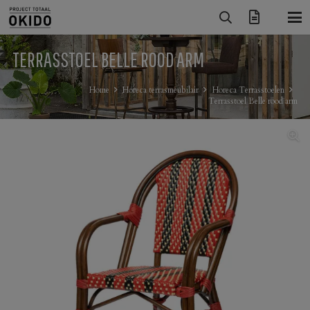
TERRASSTOEL BELLE ROOD ARM
Home
Horeca terrasmeubilair
Horeca Terrasstoelen
Terrasstoel Belle rood arm