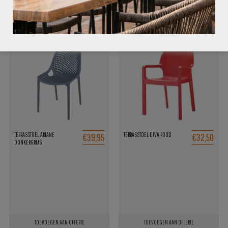
GERELATEERDE PRODUCTEN
€39,95
€32,50
TERRASSTOEL ARIANE
TERRASSTOEL DIVA ROOD
DONKERGRIJS
TOEVOEGEN AAN OFFERTE
TOEVOEGEN AAN OFFERTE