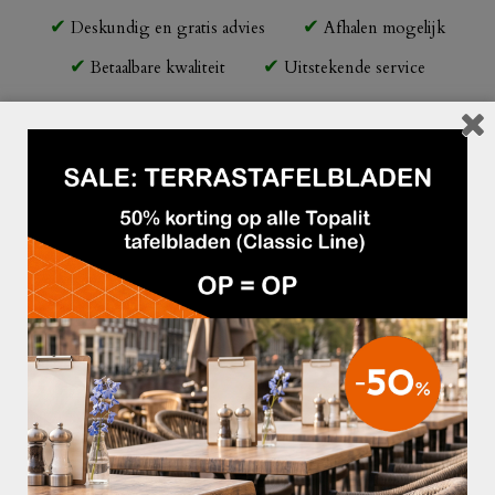
Deskundig en gratis advies
Afhalen mogelijk
Betaalbare kwaliteit
Uitstekende service
Beschrijving
Frame
:
– Gespoten aluminium (donkerbruin)
Wicker
:
– Hoogwaardige kunststof
Afmetingen:
– Totale hoogte: 89 cm
– Armhoogte: 64 cm
– Zithoogte: 45 cm
– BxD: 57×61 cm