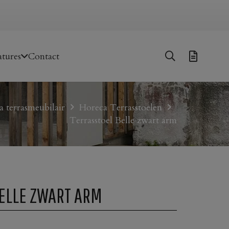
tures
Contact
 terrasmeubilair
Horeca Terrasstoelen
Terrasstoel Belle zwart arm
ELLE ZWART ARM