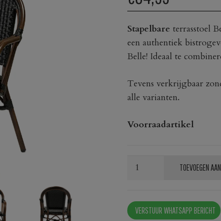
Stapelbare
terrasstoel B
een authentiek bistrogevo
Belle! Ideaal te combin
Tevens verkrijgbaar zon
alle varianten.
Voorraadartikel
Terrasstoel
TOEVOEGEN AAN
Belle
zwart
arm
VERSTUUR WHATSAPP BERICHT
aantal