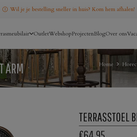
Wil je je bestelling sneller in huis? Kom hem afhalen!
rasmeubilair
Outlet
Webshop
Projecten
Blog
Over ons
Vaca
T ARM
Home
Horeca
TERRASSTOEL B
€64,95