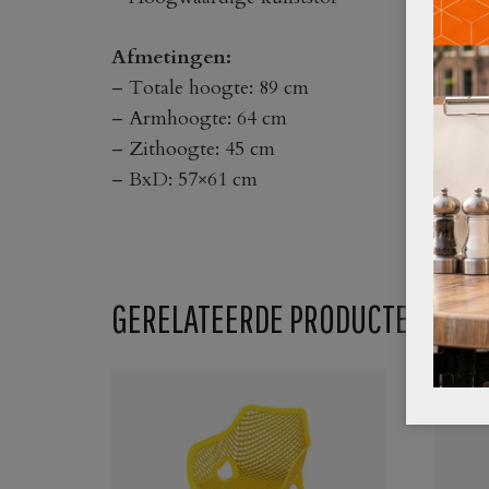
Afmetingen:
– Totale hoogte: 89 cm
– Armhoogte: 64 cm
– Zithoogte: 45 cm
– BxD: 57×61 cm
GERELATEERDE PRODUCTEN