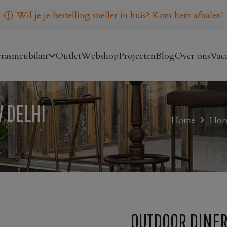
Wil je je bestelling sneller in huis? Kom hem afhalen!
rasmeubilair
Outlet
Webshop
Projecten
Blog
Over ons
Vaca
 DELHI
Home
Hore
OUTDOOR DINER