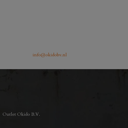
info@okidobv.nl
Outlet Okido B.V.