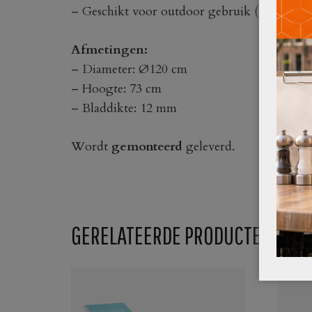
– Geschikt voor outdoor gebruik (uiteraard
Afmetingen:
– Diameter: Ø120 cm
– Hoogte: 73 cm
– Bladdikte: 12 mm
Wordt
gemonteerd
geleverd.
GERELATEERDE PRODUCTEN