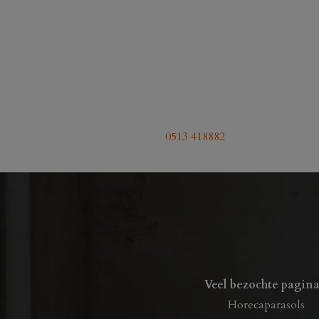
0513 418882
Veel bezochte pagina
Horecaparasols