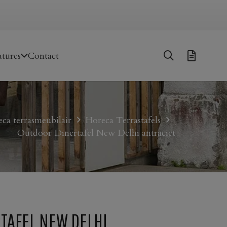
tures
Contact
ca terrasmeubilair
Horeca Terrastafels
Outdoor Dinertafel New Delhi antraciet
TAFEL NEW DELHI