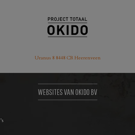
Uranus 8 8448 CR Heerenveen
WEBSITES VAN OKIDO BV
’s