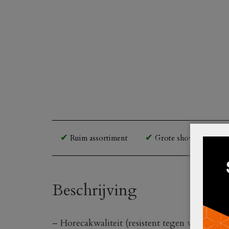
Ruim assortiment
Grote showroom en o
Beschrijving
– Horecakwaliteit (resistent tegen weersinvl