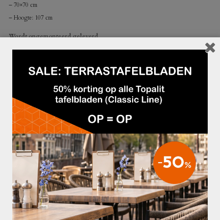
– 70×70 cm
– Hoogte: 107 cm
Wordt ongemonteerd geleverd.
GERELATEERDE PRODUCTEN
€89,95
€59,95
BARKRUK TEDDY BRUIN
BARKRUK ARIANE TAUPE