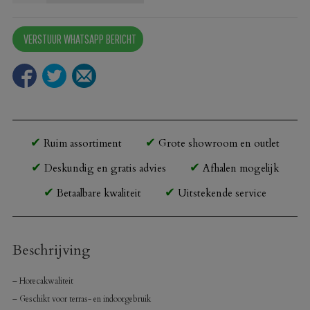
bartafel
New
VERSTUUR WHATSAPP BERICHT
Delhi
Antraciet
70x70
cm
aantal
Ruim assortiment
Grote showroom en outlet
Deskundig en gratis advies
Afhalen mogelijk
Betaalbare kwaliteit
Uitstekende service
Beschrijving
– Horecakwaliteit
– Geschikt voor terras- en indoorgebruik