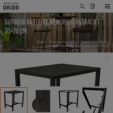
OUTDOOR BARTAFEL NEW DELHI ANTRACIET
70×70 CM
Home
Horeca terrasmeubilair
Outdoor bartafels
Outdoor bartafel New Delhi Antraciet 70×70 cm