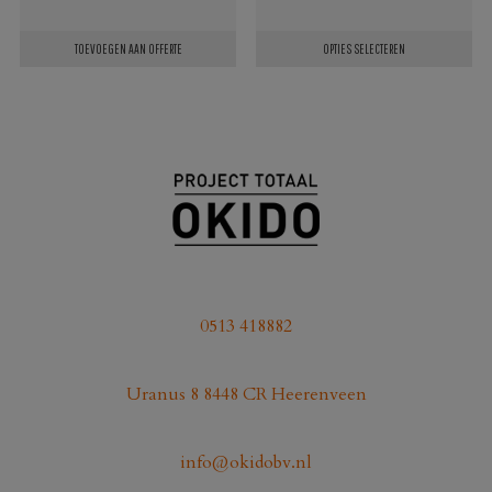
TOEVOEGEN AAN OFFERTE
OPTIES SELECTEREN
Dit
product
heeft
meerdere
variaties.
Deze
optie
kan
gekozen
0513 418882
worden
op
Uranus 8 8448 CR Heerenveen
de
productpagina
info@okidobv.nl