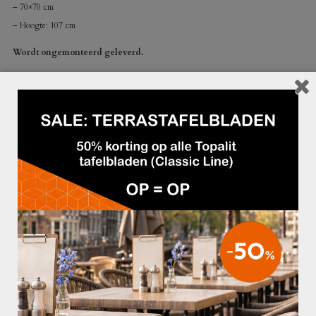
– 70×70 cm
– Hoogte: 107 cm
Wordt ongemonteerd geleverd.
GERELATEERDE PRODUCTEN
€97,45
TERRASTAFEL COMPACT NEW DELHI
LIGBED PACIFIC SUNLOUNGER
407 BLAUW
TURQUOISE
€109,95