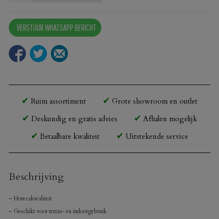
bartafel
New
VERSTUUR WHATSAPP BERICHT
Delhi
Blauw
70x70
cm
aantal
Ruim assortiment
Grote showroom en outlet
Deskundig en gratis advies
Afhalen mogelijk
Betaalbare kwaliteit
Uitstekende service
Beschrijving
– Horecakwaliteit
– Geschikt voor terras- en indoorgebruik