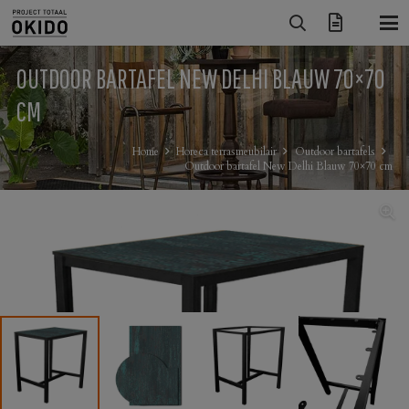
OUTDOOR BARTAFEL NEW DELHI BLAUW 70×70
CM
Home
Horeca terrasmeubilair
Outdoor bartafels
Outdoor bartafel New Delhi Blauw 70×70 cm