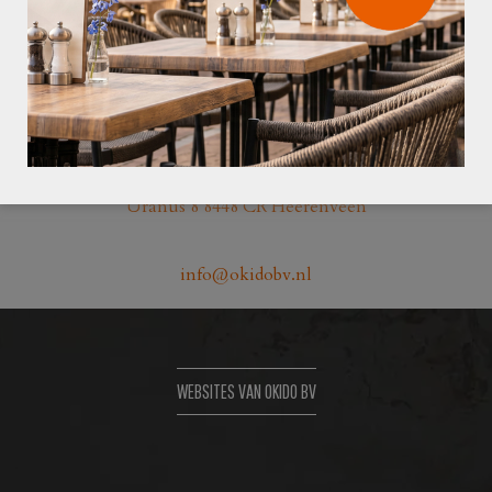
0513 418882
Uranus 8 8448 CR Heerenveen
info@okidobv.nl
WEBSITES VAN OKIDO BV