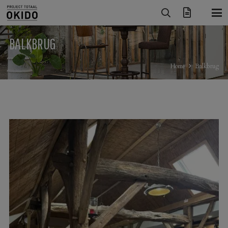
BALKBRUG
Home
Balkbrug
BALKBRUG