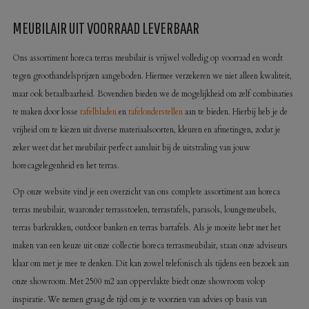
MEUBILAIR UIT VOORRAAD LEVERBAAR
Ons assortiment horeca terras meubilair is vrijwel volledig op voorraad en wordt
tegen groothandelsprijzen aangeboden. Hiermee verzekeren we niet alleen kwaliteit,
maar ook betaalbaarheid. Bovendien bieden we de mogelijkheid om zelf combinaties
te maken door losse
tafelbladen
en
tafelonderstellen
aan te bieden. Hierbij heb je de
vrijheid om te kiezen uit diverse materiaalsoorten, kleuren en afmetingen, zodat je
zeker weet dat het meubilair perfect aansluit bij de uitstraling van jouw
horecagelegenheid en het terras.
Op onze website vind je een overzicht van ons complete assortiment aan horeca
terras meubilair, waaronder terrasstoelen, terrastafels, parasols, loungemeubels,
terras barkrukken, outdoor banken en terras bartafels. Als je moeite hebt met het
maken van een keuze uit onze collectie horeca terrasmeubilair, staan onze adviseurs
klaar om met je mee te denken. Dit kan zowel telefonisch als tijdens een bezoek aan
onze showroom. Met 2500 m2 aan oppervlakte biedt onze showroom volop
inspiratie. We nemen graag de tijd om je te voorzien van advies op basis van