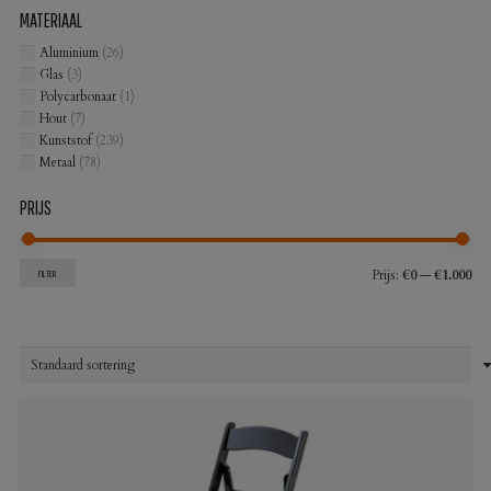
MATERIAAL
Aluminium
(26)
Glas
(3)
Polycarbonaat
(1)
Hout
(7)
Kunststof
(239)
Metaal
(78)
PRIJS
Min
Max
Prijs:
€0
—
€1.000
FILTER
prij
prij