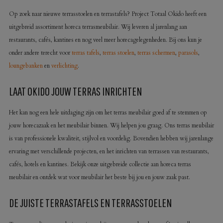
Op zoek naar nieuwe terrasstoelen en terrastafels? Project Totaal Okido heeft een
uitgebreid assortiment horeca terrasmeubilair. Wij leveren al jarenlang aan
restaurants, cafés, kantines en nog veel meer horecagelegenheden. Bij ons kun je
onder andere terecht voor
terras tafels
,
terras stoelen
,
terras schermen
,
parasols
,
loungebanken
en
verlichting
.
LAAT OKIDO JOUW TERRAS INRICHTEN
Het kan nog een hele uitdaging zijn om het terras meubilair goed af te stemmen op
jouw horecazaak en het meubilair binnen. Wij helpen jou graag. Ons terras meubilair
is van professionele kwaliteit, stijlvol en voordelig. Bovendien hebben wij jarenlange
ervaring met verschillende projecten, en het inrichten van terrassen van restaurants,
cafés, hotels en kantines. Bekijk onze uitgebreide collectie aan horeca terras
meubilair en ontdek wat voor meubilair het beste bij jou en jouw zaak past.
DE JUISTE TERRASTAFELS EN TERRASSTOELEN