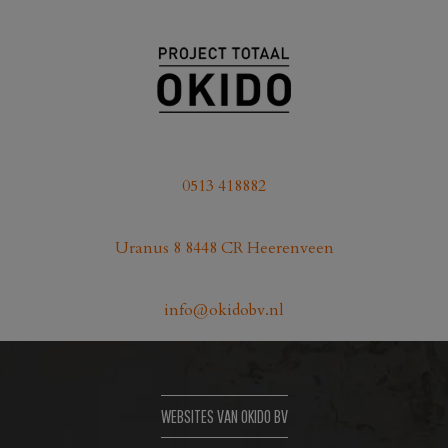
0513 418882
Uranus 8 8448 CR Heerenveen
info@okidobv.nl
WEBSITES VAN OKIDO BV