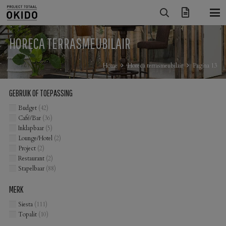
HORECA TERRASMEUBILAIR
Home
Horeca terrasmeubilair
Pagina 13
GEBRUIK OF TOEPASSING
Budget
(42)
Café/Bar
(36)
Inklapbaar
(5)
Lounge/Hotel
(2)
Project
(2)
Restaurant
(2)
Stapelbaar
(88)
MERK
Siesta
(111)
Topalit
(10)