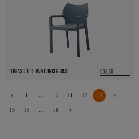
TERRASSTOEL DIVA DONKERGRIJS
€32,50
1
…
10
11
12
13
14
15
16
…
18
HORECA TERRASMEUBILAIR VOOR ELK BUDGET