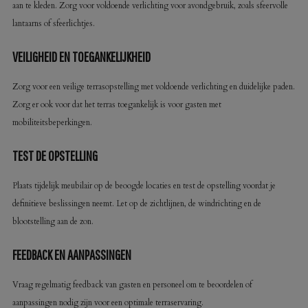
aan te kleden. Zorg voor voldoende verlichting voor avondgebruik, zoals sfeervolle
lantaarns of sfeerlichtjes.
VEILIGHEID EN TOEGANKELIJKHEID
Zorg voor een veilige terrasopstelling met voldoende verlichting en duidelijke paden.
Zorg er ook voor dat het terras toegankelijk is voor gasten met
mobiliteitsbeperkingen.
TEST DE OPSTELLING
Plaats tijdelijk meubilair op de beoogde locaties en test de opstelling voordat je
definitieve beslissingen neemt. Let op de zichtlijnen, de windrichting en de
blootstelling aan de zon.
FEEDBACK EN AANPASSINGEN
Vraag regelmatig feedback van gasten en personeel om te beoordelen of
aanpassingen nodig zijn voor een optimale terraservaring.