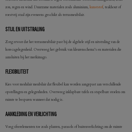
zon, regen en wind. Duurzame materialen zoals aluminium,
kunststof
, teakhout of
roestvrij staal zijn eveneens geschikt als terrasmeubilair.
STIJL EN UITSTRALING
Zorg ervoor dat het terrasmeubilair past bij de algehele stijl en uitstraling van de
horecagelegenheid. Overweeg het gebruik van kleurenschema’s en materialen die
aansluiten bij het merkimago.
FLEXIBILITEIT
Kies voor modulair meubilair dat flexibel kan worden aangepast aan verschillende
opstellingen en gelegenheden. Overweeg inklapbare tafels en stapelbare stoelen om
ruimte te besparen wanneer dat nodig is.
AANKLEDING EN VERLICHTING
Voeg sfeerelementen toe zoals planten, parasols of buitenverlichting om de ruimte