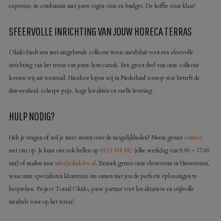
expertise, in combinatie met jouw eigen visie en budget. De koffie staat klaar!
SFEERVOLLE INRICHTING VAN JOUW HORECA TERRAS
Okido biedt een zeer uitgebreide collectie terras meubilair voor een sfeervolle
inrichting van het terras van jouw horecazaak. Een groot deel van onze collectie
leveren wij uit voorraad. Hierdoor lopen wij in Nederland voorop wat betreft de
drie-eenheid: scherpe prijs, hoge kwaliteit en snelle levering.
HULP NODIG?
Heb je vragen of wil je meer weten over de mogelijkheden? Neem gerust
contact
met ons op. Je kunt ons ook bellen op
0513 418 882
(elke werkdag van 9.00 – 17.00
uur) of mailen naar
info@okidobv.nl
. Bezoek gerust onze showroom in Heerenveen,
waar onze specialisten klaarstaan om samen met jou de perfecte oplossingen te
bespreken. Project Totaal Okido, jouw partner voor kwalitatieve en stijlvolle
meubels voor op het terras!