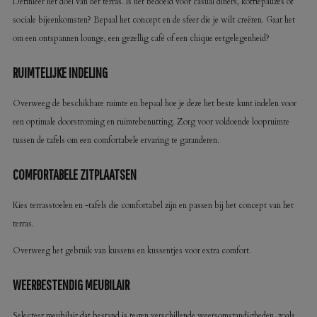
Definieer het doel van het terras. Is het bedoeld voor casual diners, koffiepauzes of
sociale bijeenkomsten? Bepaal het concept en de sfeer die je wilt creëren. Gaat het
om een ontspannen lounge, een gezellig café of een chique eetgelegenheid?
RUIMTELIJKE INDELING
Overweeg de beschikbare ruimte en bepaal hoe je deze het beste kunt indelen voor
een optimale doorstroming en ruimtebenutting. Zorg voor voldoende loopruimte
tussen de tafels om een comfortabele ervaring te garanderen.
COMFORTABELE ZITPLAATSEN
Kies terrasstoelen en -tafels die comfortabel zijn en passen bij het concept van het
terras.
Overweeg het gebruik van kussens en kussentjes voor extra comfort.
WEERBESTENDIG MEUBILAIR
Selecteer meubilair dat bestand is tegen verschillende weersomstandigheden, zoals