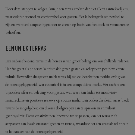
Door deze stappen te volgen, kun je een terras creëren dat niet alleen aantrekkelijk is,
maar ook functioneel en comfortabel voor gasten. Het is belangrijk om flexibel te
zijn en eventueel aanpassingen door te voeren op basis van feedback en veranderende
behoeften.
EEN UNIEK TERRAS
Een onderscheidend terras in de horeca is van groot belang om verschillende redenen.
Het fungeert als de eerste kennismaking met gasten en schept een positieve eerste
indruk. Bovendien draagt een uniek terras bij aan de identiteit en merkbeleving van
de horecagelegenheid, wat essentieel is in een competitieve markt. Het creëert een
bijzondere sfeer en beleving voor gasten, wat weer kan leiden tot mond-tot-
mondreclame en positieve reviews op sociale media. Een onderscheidend terras biedt
tevens de mogelijkheid om diverse doelgroepen aan te spreken en stimuleert
gastloyaliteit. Door creativiteit en innovatie toe te passen, kan het terras zich
aanpassen aan lokale omstandigheden en trends, waardoor het een cruciale rol speelt
in het succes van de horecagelegenheid.