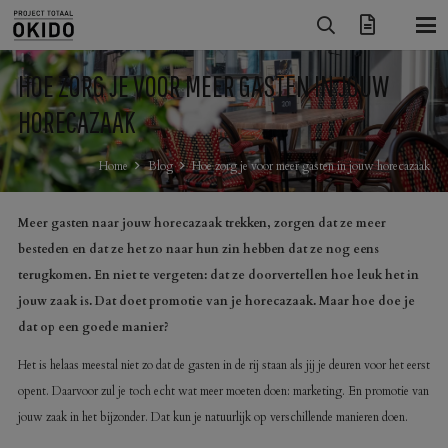
HOE ZORG JE VOOR MEER GASTEN IN JOUW
HORECAZAAK
Home
Blog
Hoe zorg je voor meer gasten in jouw horecazaak
Meer gasten naar jouw horecazaak trekken, zorgen dat ze meer
besteden en dat ze het zo naar hun zin hebben dat ze nog eens
terugkomen. En niet te vergeten: dat ze doorvertellen hoe leuk het in
jouw zaak is. Dat doet promotie van je horecazaak. Maar hoe doe je
dat op een goede manier?
Het is helaas meestal niet zo dat de gasten in de rij staan als jij je deuren voor het eerst
opent. Daarvoor zul je toch echt wat meer moeten doen: marketing. En promotie van
jouw zaak in het bijzonder. Dat kun je natuurlijk op verschillende manieren doen.