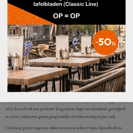
samenwerken met andere lokale bedrijven om gasten naar jouw zaak te trekken.
Het plaatsen van advertenties in lokale kranten is ook een traditionele manier van
marketing. Andere offline marketingmogelijkheden zijn radioadvertenties, posters,
het sponsoren van evenementen of lokale sportclubs, billboards en abri’s en
proeverijen. Hoe leuk is het om mini hapjes uit te delen op drukke plekken, waardoor
potentiële gasten alvast kunnen proeven van jouw geweldige creaties. Dat moet ze
wel over de streep trekken om bij jou te reserveren!
MARKETING DOOR GASTEN VOOR GASTEN
Hoewel online en offline marketing fantastisch werken, wordt al jouw inzet
onderstreept als tevreden gasten zélf gaan vertellen over hun ervaring in jouw
horecazaak. Mond-tot-mondreclame is ouderwets, maar werkt nog altijd perfect.
Want als jouw ouders, beste vriend of de buurman een goede aanbeveling geven, dan
wil je dat toch ook eens proberen? Zorg daarom altijd voor uitstekende gastvrijheid
en service, zodat jouw gasten graag vertellen over hun ervaring in jouw zaak.
Ook kun je gasten vragen om online een recensie achter te laten, bijvoorbeeld via