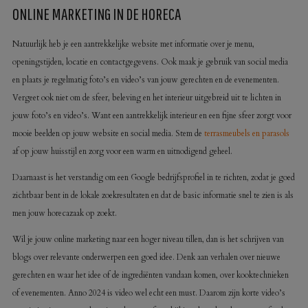
ONLINE MARKETING IN DE HORECA
Natuurlijk heb je een aantrekkelijke website met informatie over je menu,
openingstijden, locatie en contactgegevens. Ook maak je gebruik van social media
en plaats je regelmatig foto’s en video’s van jouw gerechten en de evenementen.
Vergeet ook niet om de sfeer, beleving en het interieur uitgebreid uit te lichten in
jouw foto’s en video’s. Want een aantrekkelijk interieur en een fijne sfeer zorgt voor
mooie beelden op jouw website en social media. Stem de
terrasmeubels en parasols
af op jouw huisstijl en zorg voor een warm en uitnodigend geheel.
Daarnaast is het verstandig om een Google bedrijfsprofiel in te richten, zodat je goed
zichtbaar bent in de lokale zoekresultaten en dat de basic informatie snel te zien is als
men jouw horecazaak op zoekt.
Wil je jouw online marketing naar een hoger niveau tillen, dan is het schrijven van
blogs over relevante onderwerpen een goed idee. Denk aan verhalen over nieuwe
gerechten en waar het idee of de ingrediënten vandaan komen, over kooktechnieken
of evenementen. Anno 2024 is video wel echt een must. Daarom zijn korte video’s