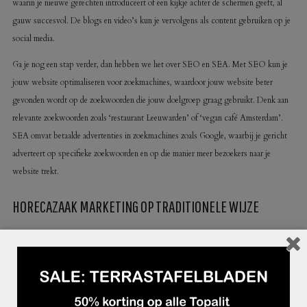
waarin je nieuwe gerechten introduceert of een kijkje achter de schermen geeft, al
gauw succesvol. De blogs en video’s kun je vervolgens als content gebruiken op je
social media.
Ga je nog een stap verder, dan hebben we het over SEO en SEA. Met SEO kun je
jouw website optimaliseren voor zoekmachines, waardoor jouw website beter
gevonden wordt op de zoekwoorden die jouw doelgroep graag gebruikt. Denk aan
relevante zoekwoorden zoals ‘restaurant Leeuwarden’ of ‘vegan café Amsterdam’.
SEA omvat betaalde advertenties in zoekmachines zoals Google, waarbij je gericht
adverteert op specifieke zoekwoorden en op die manier meer bezoekers naar je
website trekt.
HORECAZAAK MARKETING OP TRADITIONELE WIJZE
Reuring zorgt ook in dit online tijdperk nog steeds voor interesse. Dus zorg dat er
iets gebeurt in of bij jouw zaak. Denk aan evenementen, thema-avonden, live
muziekavonden of kookworkshops. Deze evenementen kun je online aankondigen,
maar je kunt ook op traditionele wijze flyers uitdelen, posters ophangen en