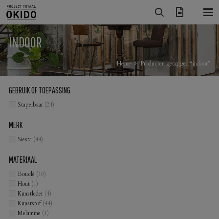
INDOOR
Home
Producten getagged “indoor”
GEBRUIK OF TOEPASSING
Stapelbaar
(24)
MERK
Siesta
(44)
MATERIAAL
Bouclé
(10)
Hout
(1)
Kunstleder
(4)
Kunststof
(44)
Melamine
(1)