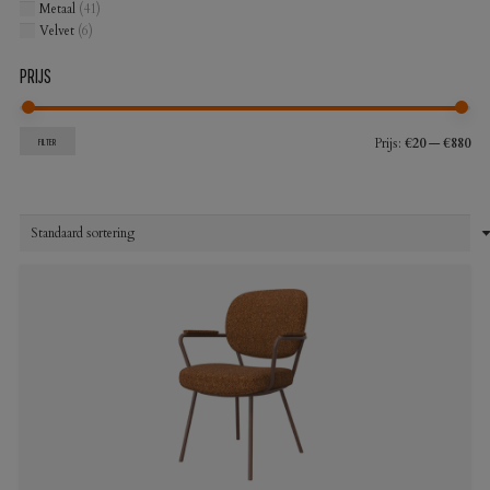
Metaal
(41)
Velvet
(6)
PRIJS
Min
Max
Prijs:
€20
—
€880
FILTER
prij
prij