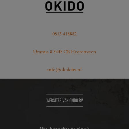
0513 418882
Uranus 8 8448 CR Heerenveen
info@okidobv.nl
WEBSITES VAN OKIDO BV