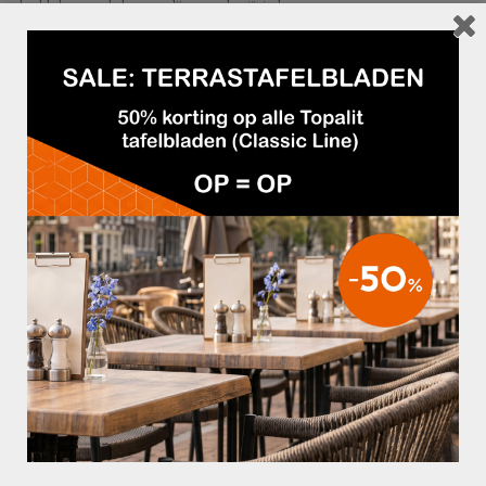
het blad zeer sterk, kras- en slijtvast en hygiënisch.
Melamine tafelbladen zijn verkrijgbaar in verschillende diktes en afmetingen,
waardoor er voor iedere inrichting een passende maat te vinden is.
De decors in diverse houttinten zorgen voor een warme sfeer.
De tafelbladen zijn eenvoudig schoon te houden, speciaal onderhoud is niet nodig.
Omdat de melamine toplaag sterk is en een dicht oppervlak heeft is het melamine
tafelblad makkelijk schoon te maken met een vochtige doek en eventueel een licht
reinigingsmiddel.
Het gebruik van schurende en sterke reinigingsmiddelen is niet geschikt en niet
nodig om de tafelbladen goed schoon te houden.
De uitstekende prijs/kwaliteit verhouding maakt dit melamine tafelblad tot een zeer
goede keuze.
Dikte:
– 25 mm
– 38 mm