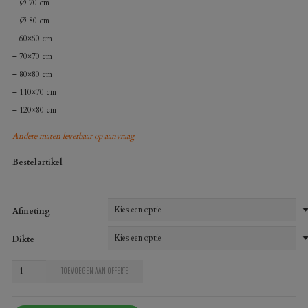
– Ø 70 cm
– Ø 80 cm
– 60×60 cm
– 70×70 cm
– 80×80 cm
– 110×70 cm
– 120×80 cm
Andere maten leverbaar op aanvraag
Bestelartikel
Afmeting
Dikte
Melamineblad
TOEVOEGEN AAN OFFERTE
T560
Lindberg