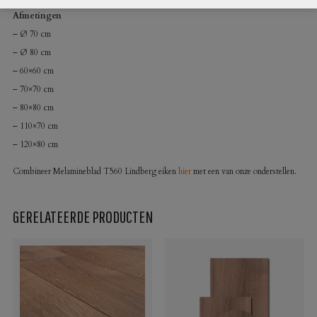
Afmetingen
– Ø 70 cm
– Ø 80 cm
– 60×60 cm
– 70×70 cm
– 80×80 cm
– 110×70 cm
– 120×80 cm
Combineer Melamineblad T560 Lindberg eiken
hier
met een van onze onderstellen.
GERELATEERDE PRODUCTEN