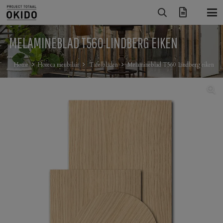
MELAMINEBLAD T560 LINDBERG EIKEN
Home
Horeca meubilair
Tafelbladen
Melamineblad T560 Lindberg eiken