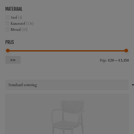
MATERIAAL
Stof
(4)
Kunststof
(136)
Metaal
(43)
PRIJS
Min
Max
Prijs:
€20
—
€1.150
FILTER
prij
prij