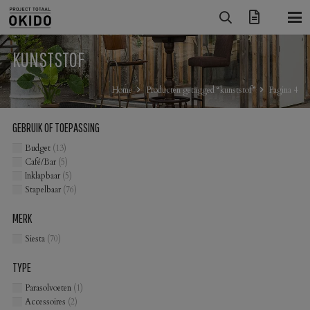
KUNSTSTOF
Home
Producten getagged “kunststof”
Pagina 4
GEBRUIK OF TOEPASSING
Budget
(13)
Café/Bar
(5)
Inklapbaar
(5)
Stapelbaar
(76)
MERK
Siesta
(70)
TYPE
Parasolvoeten
(1)
Accessoires
(2)