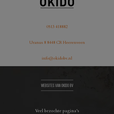
0513 418882
Uranus 8 8448 CR Heerenveen
info@okidobv.nl
WEBSITES VAN OKIDO BV
Veel bezochte pagina’s