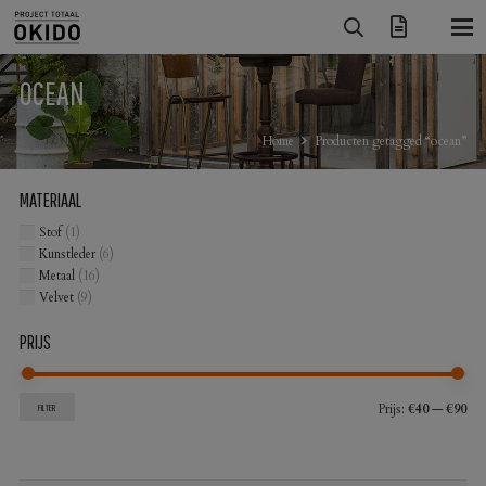
OCEAN
Home
Producten getagged “ocean”
MATERIAAL
Stof
(1)
Kunstleder
(6)
Metaal
(16)
Velvet
(9)
PRIJS
Min
Max
Prijs:
€40
—
€90
FILTER
prij
prij