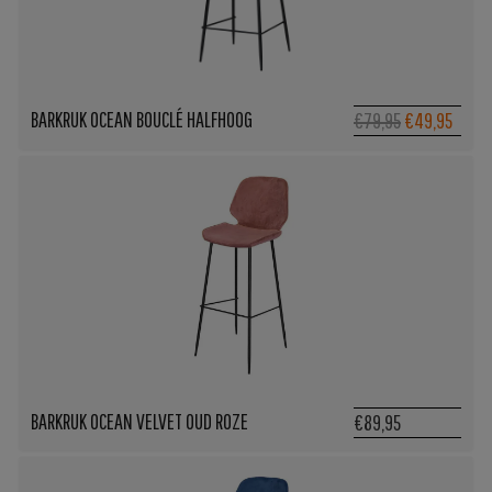
BARKRUK OCEAN BOUCLÉ HALFHOOG
Oorspronkeli
Huidi
€79,95
€49,95
prijs
prijs
was:
is:
€79,95.
€49,9
BARKRUK OCEAN VELVET OUD ROZE
€89,95