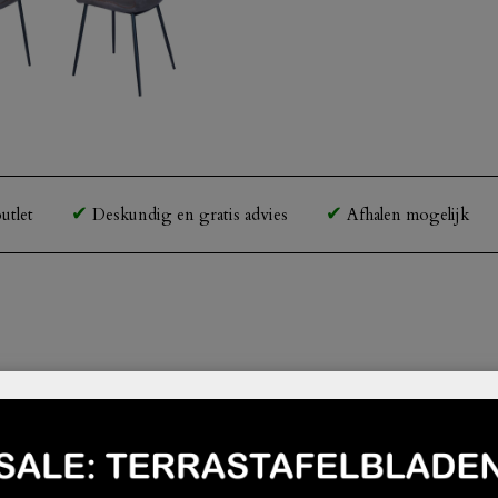
utlet
Deskundig en gratis advies
Afhalen mogelijk
l die niet zal misstaan in willekeurig interieur.
ze stoel een zitting in koffie kleurig kunstleder.