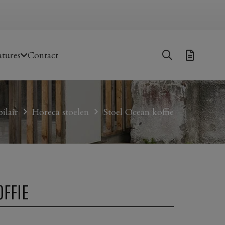
tures
Contact
ilair
Horeca stoelen
Stoel Ocean koffie
OFFIE