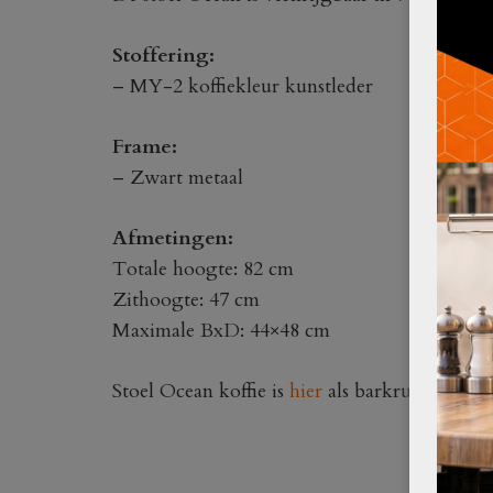
Stoffering:
– MY-2 koffiekleur kunstleder
Frame:
– Zwart metaal
Afmetingen:
Totale hoogte: 82 cm
Zithoogte: 47 cm
Maximale BxD: 44×48 cm
Stoel Ocean koffie is
hier
als barkruk verkrij