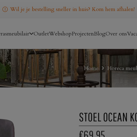
Wil je je bestelling sneller in huis? Kom hem afhalen!
rasmeubilair
Outlet
Webshop
Projecten
Blog
Over ons
Vaca
Home
Horeca meub
STOEL OCEAN K
€69,95