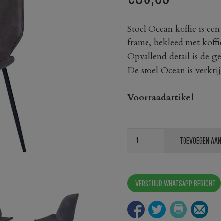
Stoel Ocean koffie is ee
frame, bekleed met koffi
Opvallend detail is de g
De stoel Ocean is verkrij
Voorraadartikel
Stoel
TOEVOEGEN AAN
Ocean
koffie
aantal
VERSTUUR WHATSAPP BERICHT