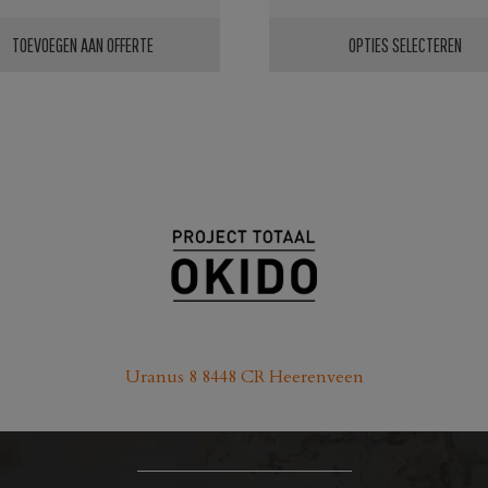
TOEVOEGEN AAN OFFERTE
OPTIES SELECTEREN
Dit
product
heeft
meerdere
variaties.
Deze
optie
kan
gekozen
worden
Uranus 8 8448 CR Heerenveen
op
de
productpagina